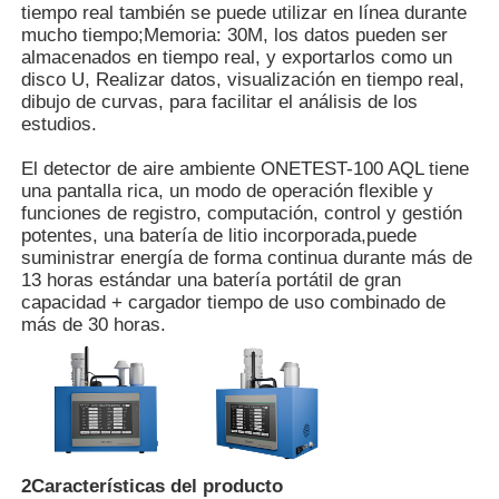
tiempo real también se puede utilizar en línea durante
mucho tiempo;Memoria: 30M, los datos pueden ser
almacenados en tiempo real, y exportarlos como un
Sobre nosotros
disco U, Realizar datos, visualización en tiempo real,
dibujo de curvas, para facilitar el análisis de los
estudios.
Visita a la fábrica
El detector de aire ambiente ONETEST-100 AQL tiene
una pantalla rica, un modo de operación flexible y
Control de Calidad
funciones de registro, computación, control y gestión
potentes, una batería de litio incorporada,puede
suministrar energía de forma continua durante más de
Contacto
13 horas estándar una batería portátil de gran
capacidad + cargador tiempo de uso combinado de
más de 30 horas.
noticias
Los casos muestran
2Características del producto
Solicitar una cotización