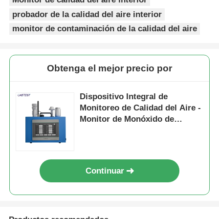
decir?
100%
probador de la calidad del aire interior
de Hg
monitor de contaminación de la calidad del aire
¿Qué
± 0,3
velocidad del
0
0.1 m/s
Admit
quieres
m/s
viento
segun
decir?
60
Obtenga el mejor precio por
m/s
¿Qué
± 3°
dirección del
0
0.1°
Admit
Dispositivo Integral de
quieres
viento
segun
Monitoreo de Calidad del Aire -
decir?
Monitor de Monóxido de
359.9°
Carbono
¿Qué
±0,5 pa
presión
10
0.1hpan
Admit
quieres
atmosférica
segun
decir?
1100
Continuar
psi
± 10%
Luz
0-
1
Admit
2
ultravioleta
uW/cm2
segun
5000uW/cm
(opcional)