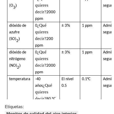
)
quieres
(O
segun
3
Termómetro de fibra óptica
decir?
2000
ppm
¿Qué
± 3%
dióxido de
0
1 ppm
Admit
Detector de emisividad infrarroja
quieres
azufre
segun
)
decir?
200
(SO)
2
ppm
¿Qué
± 3%
dióxido de
0
1 ppm
Admit
quieres
nitrógeno
segun
)
decir?
2000
(NO)
2
ppm
temperatura
-40
El nivel
0.1°C
Admit
¿Qué
años
0.5
segun
quieres
decir?
80 °C
¿Qué
± 3%RH
humedad
0
00,1% de
Admit
Etiquetas:
quieres
Hg
segun
Monitor de calidad del aire interior