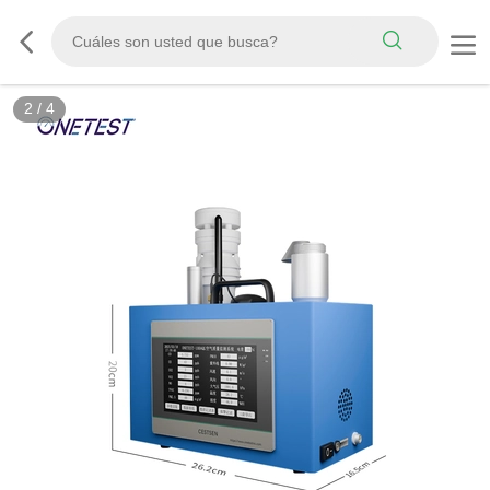
2
/
4