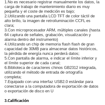
1.No es necesario registrar manualmente los datos, la
carga de trabajo de mantenimiento diario es muy
pequeña y el coste de medición es bajo;
Detector de radiación nuclear
2.Utilizando una pantalla LCD TFT de color táctil de
alto brillo, la imagen de retroiluminación CCFL es
clara;
Dosímetro personal
3.Con microprocesador ARM, múltiples canales (hasta
64 captura de señales, grabación, visualización y
alarma dentro del instrumento)
sensor del rayo de x
4.Utilizando un chip de memoria flash flash de gran
capacidad de 30MB para almacenar datos históricos,
la pérdida de energía nunca perderá datos;
Sistema de vigilancia de la radiación nuclear
5.Con pantalla de alarma, e indicar el límite inferior y
el límite superior de cada canal;
6.Biblioteca de caracteres chinos GB2312 integrada,
detector del radón
utilizando el método de entrada de ortografía
completa;
7.Equipado con una interfaz USB2.0 estándar para
conectarse a la computadora de exportación de datos
Monitor de iones negativos atmosféricos
o exportación de disco en U
Calificación
3.
Detector de PM2.5