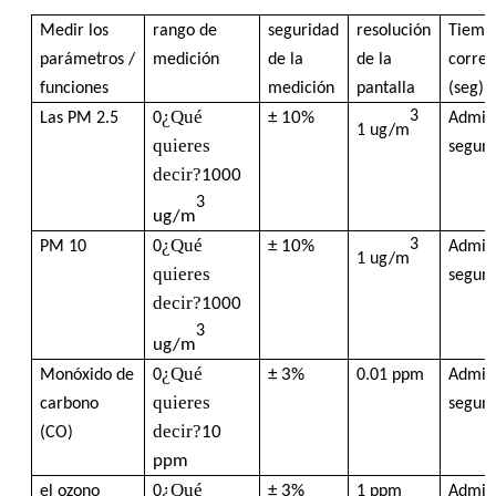
Medir los
rango de
seguridad
resolución
Tiemp
Contador de la partícula de polvo
parámetros /
medición
de la
de la
corres
funciones
medición
pantalla
(seg)
¿Qué
3
± 10%
Las PM 2.5
0
Admit
Sensor de materia particulada
1 ug/m
quieres
segun
decir?
1000
Dispositivo de control de la calidad del aire
3
ug/m
¿Qué
3
± 10%
PM 10
0
Admit
1 ug/m
Sistema de vigilancia de la calidad del aire exterior
quieres
segun
decir?
1000
3
Detector de iones negativos
ug/m
¿Qué
± 3%
Monóxido de
0
0.01 ppm
Admit
quieres
Detector de ozono
carbono
segun
decir?
10
(CO)
ppm
Serie de instrumentos ultrasónicos de Taiwan Huibo
¿Qué
± 3%
el ozono
0
1 ppm
Admit