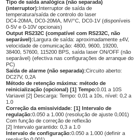
Tipo de saída analógica (não separada)
(interruptor):
Interruptor de saída de
Termômetro de Fibra Óptica
temperatura/saída de controlo do laser
DC4-20MA, DC0-20MA, MV/°C, DC0-1V (disponíveis
0-5V e 0-10V opcionais)
Output RS232C (compatível com RS232C, não
Detector de emissividade infravermelha
separável):
Largura de saída: aproximadamente ±4V,
velocidade de comunicação: 4800, 9600, 19200,
38400, 57600, 115200 BPS, saída laser ON/OFF (não
separável) (efectiva nas configurações de arranque do
PC)
Saída de alarme (não separada):
Circuito aberto:
DC27V, 0,2A
Método de retenção máxima: método de
reinicialização (opcional) [1] Tempo:
0.01 a 10S
Variavel [2] Descarga: Tempo: 0,01 a 10s, nível: 0,2 a
1.0
Correção da emissividade: [1] Intervalo de
regulação:
0.050 a 1.000 (resolução de ajuste 0,001)
Com função de correção de reflexão
[2] Intervalo garantido: 0,3 a 1.0
Intervalo de configuração:
0.050 a 1.000 (definir a
resolução 0,001)