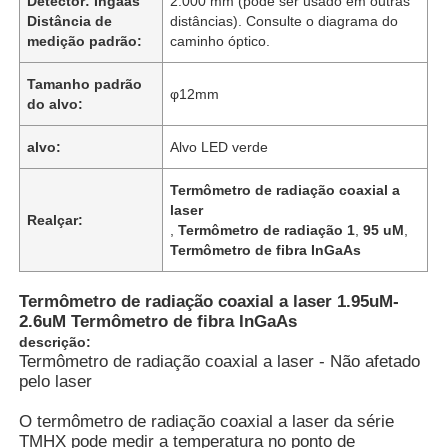
Detector: Ingaas
2.000 mm (pode ser usado em outras
Distância de
distâncias). Consulte o diagrama do
medição padrão:
caminho óptico.
Tamanho padrão
φ12mm
do alvo:
alvo:
Alvo LED verde
Termômetro de radiação coaxial a
laser
Realçar:
,
Termômetro de radiação 1
,
95 uM
,
Termômetro de fibra InGaAs
Termômetro de radiação coaxial a laser 1.95uM-
2.6uM Termômetro de fibra InGaAs
descrição:
Termômetro de radiação coaxial a laser - Não afetado
pelo laser
O termômetro de radiação coaxial a laser da série
TMHX pode medir a temperatura no ponto de