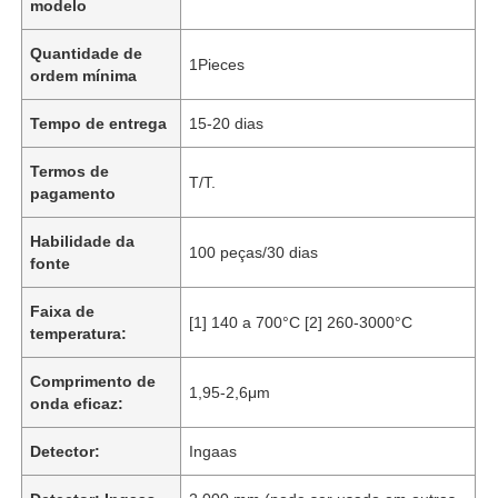
modelo
Quantidade de
1Pieces
ordem mínima
Tempo de entrega
15-20 dias
Termos de
T/T.
pagamento
Habilidade da
100 peças/30 dias
fonte
Faixa de
[1] 140 a 700°C [2] 260-3000°C
temperatura:
Comprimento de
1,95-2,6μm
onda eficaz:
Detector:
Ingaas