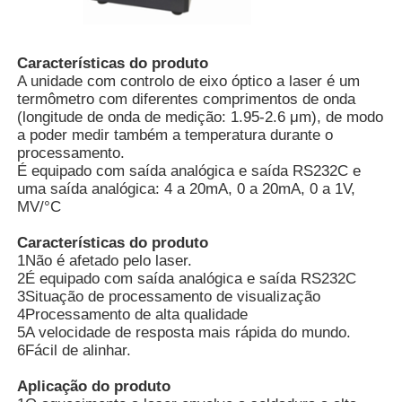
Quem Somos
Características do produto
A unidade com controlo de eixo óptico a laser é um
termômetro com diferentes comprimentos de onda
Fábrica
(longitude de onda de medição: 1.95-2.6 μm), de modo
a poder medir também a temperatura durante o
processamento.
Controle de Qualidade
É equipado com saída analógica e saída RS232C e
uma saída analógica: 4 a 20mA, 0 a 20mA, 0 a 1V,
MV/°C
Fale Conosco
Características do produto
1Não é afetado pelo laser.
2É equipado com saída analógica e saída RS232C
notícias
3Situação de processamento de visualização
4Processamento de alta qualidade
5A velocidade de resposta mais rápida do mundo.
Mostrar Casos
6Fácil de alinhar.
Aplicação do produto
Pedir um orçamento