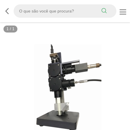
1
/
1