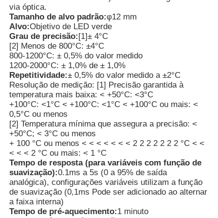
via óptica.
Tamanho de alvo padrão:
φ12 mm
Contador da partícula de poeira
Alvo:
Objetivo de LED verde
Grau de precisão:
[1]± 4°C
[2] Menos de 800°C: ±4°C
Sensor de matéria particulada
800-1200°C: ± 0,5% do valor medido
1200-2000°C: ± 1,0% de ± 1,0%
Repetitividade:
± 0,5% do valor medido a ±2°C
Resolução de medição: [1] Precisão garantida à
Dispositivo de controlo da qualidade do ar
temperatura mais baixa: < +50°C: <3°C
+100°C: <1°C < +100°C: <1°C < +100°C ou mais: <
0,5°C ou menos
Sistema de monitorização da qualidade do ar exterior
[2] Temperatura mínima que assegura a precisão: <
+50°C; < 3°C ou menos
+ 100 °C ou menos < < < < < < < 2 2 2 2 2 2 2 °C < <
Detector de íons negativos
< < < 2 °C ou mais: < 1 °C
Tempo de resposta (para variáveis com função de
suavização):
0.1ms a 5s (0 a 95% de saída
Detector de Ozônio
analógica), configurações variáveis utilizam a função
de suavização (0,1ms Pode ser adicionado ao alternar
a faixa interna)
Taiwan Huibo Série de Instrumentos Ultrassônicos
Tempo de pré-aquecimento:
1 minuto