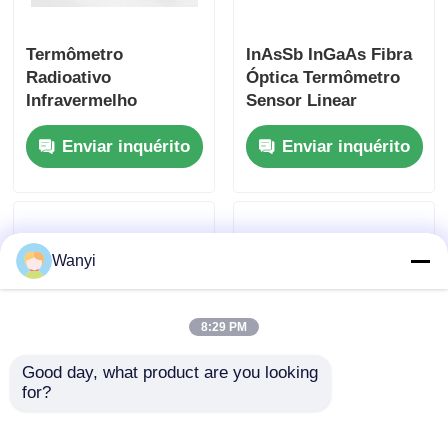
Termômetro
InAsSb InGaAs Fibra
Radioativo
Óptica Termômetro
Infravermelho
Sensor Linear
600℃-2000℃ 0.8um-
Termômetro
Enviar inquérito
Enviar inquérito
1.0um Termômetro de
Fibra
Wanyi
8:29 PM
Good day, what product are you looking 
for?
Termômetro de
Termômetro
Radiação Metálica
Radioativo Japonês