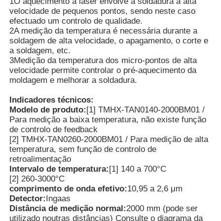
1O aquecimento a laser envolve a soldadura a alta
velocidade de pequenos pontos, sendo neste caso
efectuado um controlo de qualidade.
Detector de Radiação Nuclear
2A medição da temperatura é necessária durante a
soldagem de alta velocidade, o apagamento, o corte e
a soldagem, etc.
Dosímetro pessoal
3Medição da temperatura dos micro-pontos de alta
velocidade permite controlar o pré-aquecimento da
moldagem e melhorar a soldadura.
sensor do raio de x
Indicadores técnicos:
Modelo de produto:
[1] TMHX-TAN0140-2000BM01 /
Para medição a baixa temperatura, não existe função
Sistema de Monitoramento de Radiação Nuclear
de controlo de feedback
[2] TMHX-TAN0260-2000BM01 / Para medição de alta
temperatura, sem função de controlo de
detector do rádon
retroalimentação
Intervalo de temperatura:
[1] 140 a 700°C
[2] 260-3000°C
Monitor de íons negativos atmosféricos
comprimento de onda efetivo:
10,95 a 2,6 μm
Detector:
Ingaas
Distância de medição normal:
2000 mm (pode ser
Detector de PM2.5
utilizado noutras distâncias) Consulte o diagrama da