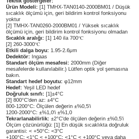
Teknik göstergeler:
Ürün Modeli:
[1] TMHX-TAN0140-2000BM01 / Düşük
sıcaklık ölçümü için, geri bildirim kontrol fonksiyonu
Nükleer radyasyon dedektörü
yoktur
[2] TMHX-TAN0260-2000BM01 / Yüksek sıcaklık
ölçümü için, geri bildirim kontrol fonksiyonu olmadan
kişisel dozimetre
Sıcaklık aralığı:
[1] 140 ila 700℃
[2] 260-3000℃
Etkili dalga boyu:
1.95-2.6μm
Röntgen sensörü
Dedektör:
Ingaas
Standart ölçüm mesafesi:
2000mm (Diğer
mesafelerde kullanılabilir.) Lütfen optik yol şemasına
bakın.
Nükleer radyasyon izleme sistemi
Standart hedef boyutu:
φ12mm
Hedef:
Yeşil LED hedef
Doğruluk sınıfı:
[1]±4°C
Radon dedektörü
[2] 800°C'den az: ±4°C
800-1200°C: Ölçülen değerin ±%0,5'i
1200-2000°C: ±%1,0'i ±%1,0
Atmosferik negatif iyon monitörü
Tekrarlanabilirlik:
±2°C'de ölçülen değerin ±%0,5'i
Ölçüm çözünürlüğü: [1] En düşük sıcaklıkta doğruluk
garantisi: < +50°C: <3°C
PM2.5 dedektörü
+100°C: <1°C < +100°C: <1°C < +100°C veya daha