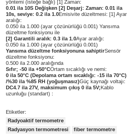
yöntemi (isteğe bağlı) [1] Zaman:
0.01 ila 10S Değişken [2] Deşarj: Zaman: 0.01 ila
Fiber Optik Termometre
10s, seviye: 0.2 ila 1.0
Emisivite düzeltmesi: [1] Ayar
aralığı:
0.050 ila 1.000 (ayar çözünürlüğü 0.001) Yansıma
düzeltme fonksiyonu ile
Kızılötesi yayma yeteneği dedektörü
[2] Garantili aralık: 0.3 ila 1.0
Ayar aralığı:
0.050 ila 1.000 (ayar çözünürlüğü 0.001)
Yansıma düzeltme fonksiyonuna sahiptir
Sensör
düzeltme fonksiyonu:
0.500 ila 2.000 aralığında
Sıfır; -50 ila +50°C
Ortam sıcaklığı ve nemi:
0 ila 50°C (Depolama ortam sıcaklığı: -15 ila 70°C)
/%30 ila %85 RH (yoğuşmasız)
Güç kaynağı voltajı:
DC4.7 ila 27V, maksimum çıkış 0 ila 5V;
Kablo
uzunluğu (standart) :
Etiketler:
Radyoaktif termometre
Radyasyon termometresi
fiber termometre