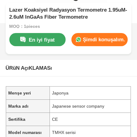
Lazer Koaksiyel Radyasyon Termometre 1.95uM-
2.6uM InGaAs Fiber Termometre
MOQ：1pieces
Şimdi konuşalım.
En iyi fiyat
ÜRüN AçıKLAMASı
Menşe yeri
Japonya
Marka adı
Japanese sensor company
Sertifika
CE
Model numarası
TMHX serisi