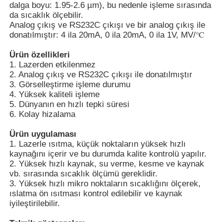
dalga boyu: 1.95-2.6 µm), bu nedenle işleme sırasında
da sıcaklık ölçebilir.
Analog çıkış ve RS232C çıkışı ve bir analog çıkış ile
Hakkımızda
donatılmıştır: 4 ila 20mA, 0 ila 20mA, 0 ila 1V, MV/℃
Ürün özellikleri
Fabrika turu
1. Lazerden etkilenmez
2. Analog çıkış ve RS232C çıkışı ile donatılmıştır
3. Görselleştirme işleme durumu
Kalite kontrol
4. Yüksek kaliteli işleme
5. Dünyanın en hızlı tepki süresi
6. Kolay hizalama
Bize ulaşın
Ürün uygulaması
1. Lazerle ısıtma, küçük noktaların yüksek hızlı
kaynağını içerir ve bu durumda kalite kontrolü yapılır.
Haberler
2. Yüksek hızlı kaynak, su verme, kesme ve kaynak
vb. sırasında sıcaklık ölçümü gereklidir.
3. Yüksek hızlı mikro noktaların sıcaklığını ölçerek,
Davalar gösteriyor
ıslatma ön ısıtması kontrol edilebilir ve kaynak
iyileştirilebilir.
Teklif isteği