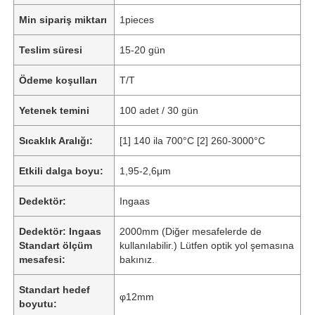
Min sipariş miktarı
1pieces
Teslim süresi
15-20 gün
Ödeme koşulları
T/T
Yetenek temini
100 adet / 30 gün
Sıcaklık Aralığı:
[1] 140 ila 700°C [2] 260-3000°C
Etkili dalga boyu:
1,95-2,6μm
Dedektör:
Ingaas
Dedektör: Ingaas
2000mm (Diğer mesafelerde de
Standart ölçüm
kullanılabilir.) Lütfen optik yol şemasına
mesafesi:
bakınız.
Standart hedef
φ12mm
boyutu: