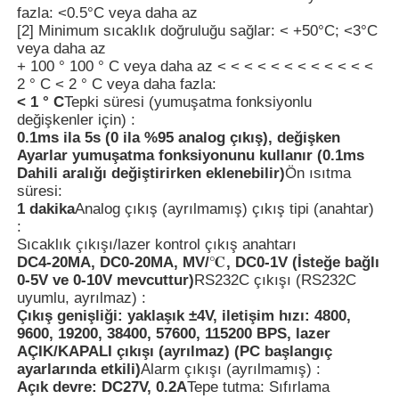
fazla: <0.5°C veya daha az
[2] Minimum sıcaklık doğruluğu sağlar: < +50°C; <3°C
Toz Parçacıkları Sayıcısı
veya daha az
+ 100 ° 100 ° C veya daha az < < < < < < < < < < < <
2 ° C < 2 ° C veya daha fazla:
Partikül madde sensörü
< 1 ° C
Tepki süresi (yumuşatma fonksiyonlu
değişkenler için) :
0.1ms ila 5s (0 ila %95 analog çıkış), değişken
Ayarlar yumuşatma fonksiyonunu kullanır (0.1ms
Hava kalitesi izleme cihazı
Dahili aralığı değiştirirken eklenebilir)
Ön ısıtma
süresi:
1 dakika
Analog çıkış (ayrılmamış) çıkış tipi (anahtar)
Dış hava kalitesi izleme sistemi
:
Sıcaklık çıkışı/lazer kontrol çıkış anahtarı
DC4-20MA, DC0-20MA, MV/℃, DC0-1V (İsteğe bağlı
Negatif iyon dedektörü
0-5V ve 0-10V mevcuttur)
RS232C çıkışı (RS232C
uyumlu, ayrılmaz) :
Çıkış genişliği: yaklaşık ±4V, iletişim hızı: 4800,
Ozon Dedektörü
9600, 19200, 38400, 57600, 115200 BPS, lazer
AÇIK/KAPALI çıkışı (ayrılmaz) (PC başlangıç
ayarlarında etkili)
Alarm çıkışı (ayrılmamış) :
Tayvan Huibo Ultrasonik Enstrüman Serisi
Açık devre: DC27V, 0.2A
Tepe tutma: Sıfırlama