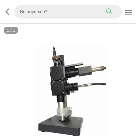
1
/
1