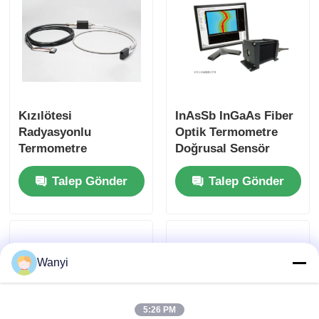
Kızılötesi
InAsSb InGaAs Fiber
Radyasyonlu
Optik Termometre
Termometre
Doğrusal Sensör
600℃-2000℃ 0.8um-
Termometre
Talep Gönder
Talep Gönder
1.0um Fiber
Termometre
Wanyi
5:26 PM