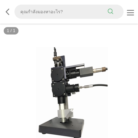
1
/
1