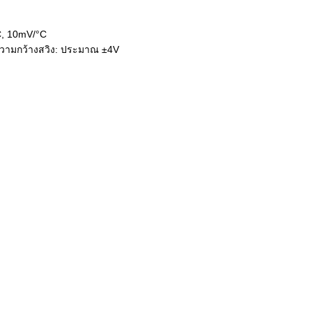
C, 10mV/°C
ความกว้างสวิง: ประมาณ ±4V