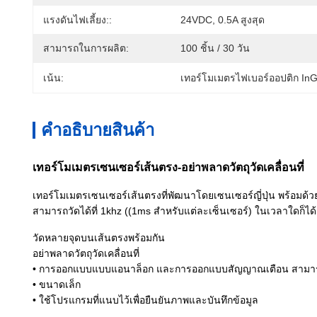
แรงดันไฟเลี้ยง::
24VDC, 0.5A สูงสุด
สามารถในการผลิต:
100 ชิ้น / 30 วัน
เน้น:
เทอร์โมเมตรไฟเบอร์ออปติก In
คําอธิบายสินค้า
เทอร์โมเมตรเซนเซอร์เส้นตรง-อย่าพลาดวัตถุวัดเคลื่อนที่
เทอร์โมเมตรเซนเซอร์เส้นตรงที่พัฒนาโดยเซนเซอร์ญี่ปุ่น พร้อมด้ว
สามารถวัดได้ที่ 1khz ((1ms สําหรับแต่ละเซ็นเซอร์) ในเวลาใดก็ไ
วัดหลายจุดบนเส้นตรงพร้อมกัน
อย่าพลาดวัตถุวัดเคลื่อนที่
• การออกแบบแบบแอนาล็อก และการออกแบบสัญญาณเตือน สามารถตั
• ขนาดเล็ก
• ใช้โปรแกรมที่แนบไว้เพื่อยืนยันภาพและบันทึกข้อมูล