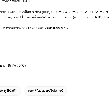
เร็วการสแกน: 1kHz
อกแบบแบบแอนาล็อก 8 ช่อง (แยก) 0-20mA, 4-20mA, 0-5V, 0-10V, mV/°
หมายเหตุ: เทอร์โมเมตรเซ็นเซอร์เส้นตรง: การออก (แยก) การออก RS485 
.1A ความกว้างการตั้งค่าฮิสเตเรซิส: 0-99.9 °C
กษา: -15 ถึง 70°C)
ณหภูมิรังสี
เทอร์โมเมตรไฟเบอร์