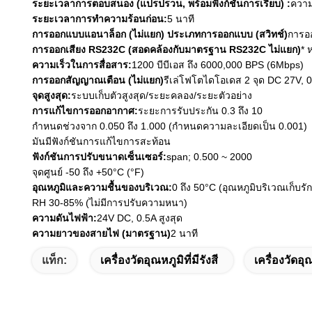
ระยะเวลาการตอบสนอง (แปรปรวน, พร้อมฟังก์ชันการเรียบ) :
ความ
ระยะเวลาการทําความร้อนก่อน:
5 นาที
การออกแบบแอนาล็อก (ไม่แยก) ประเภทการออกแบบ (สวิทช์)
การอ
การออกเสียง RS232C (สอดคล้องกับมาตรฐาน RS232C ไม่แยก)
* 
ความเร็วในการสื่อสาร:
1200 บีบีเอส ถึง 6000,000 BPS (6Mbps)
การออกสัญญาณเตือน (ไม่แยก)
รีเล่โฟโตไดโอเดส 2 จุด DC 27V, 0
จุดสูงสุด:
ระบบเก็บตัวสูงสุด/ระยะคลอง/ระยะตัวอย่าง
การแก้ไขการออกอากาศ:
ระยะการรับประกัน 0.3 ถึง 10
กําหนดช่วงจาก 0.050 ถึง 1.000 (กําหนดความละเอียดเป็น 0.001)
มันมีฟังก์ชันการแก้ไขการสะท้อน
ฟังก์ชันการปรับขนาดเซ็นเซอร์:
span; 0.500 ~ 2000
จุดศูนย์ -50 ถึง +50°C (°F)
อุณหภูมิและความชื้นของบริเวณ:
0 ถึง 50°C (อุณหภูมิบริเวณเก็บรั
RH 30-85% (ไม่มีการปรับความหนา)
ความดันไฟฟ้า:
24V DC, 0.5A สูงสุด
ความยาวของสายไฟ (มาตรฐาน)
2 นาที
แท็ก:
เครื่องวัดอุณหภูมิที่มีรังสี
เครื่องวัดอุ