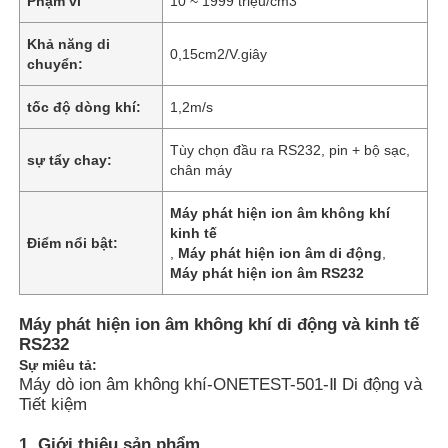
Phạm vi
10 ~ 1999 triệu/cm3
Khả năng di
0,15cm2/V.giây
chuyển:
tốc độ dòng khí:
1,2m/s
Tùy chọn đầu ra RS232, pin + bộ sạc,
sự tẩy chay:
chân máy
Máy phát hiện ion âm không khí
kinh tế
Điểm nổi bật:
,
Máy phát hiện ion âm di động
,
Máy phát hiện ion âm RS232
Máy phát hiện ion âm không khí di động và kinh tế
RS232
Sự miêu tả:
Máy dò ion âm không khí-ONETEST-501-Ⅱ Di động và
Tiết kiệm
1, Giới thiệu sản phẩm