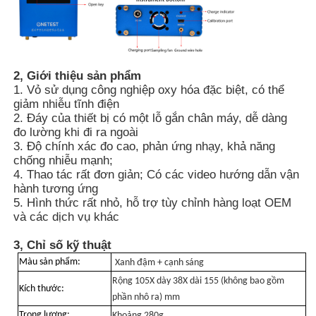
Về chúng tôi
2, Giới thiệu sản phẩm
Tham quan nhà máy
1. Vỏ sử dụng công nghiệp oxy hóa đặc biệt, có thể
giảm nhiễu tĩnh điện
2. Đáy của thiết bị có một lỗ gắn chân máy, dễ dàng
Kiểm soát chất lượng
đo lường khi đi ra ngoài
3. Độ chính xác đo cao, phản ứng nhạy, khả năng
chống nhiễu mạnh;
4. Thao tác rất đơn giản; Có các video hướng dẫn vận
Liên hệ chúng tôi
hành tương ứng
5. Hình thức rất nhỏ, hỗ trợ tùy chỉnh hàng loạt OEM
và các dịch vụ khác
Tin tức
3, Chỉ số kỹ thuật
Màu sản phẩm:
Hiển thị các trường hợp
Xanh đậm + cạnh sáng
Rộng 105X dày 38X dài 155 (không bao gồm
Kích thước:
phần nhô ra) mm
Yêu cầu báo giá
Trọng lượng:
Khoảng 280g