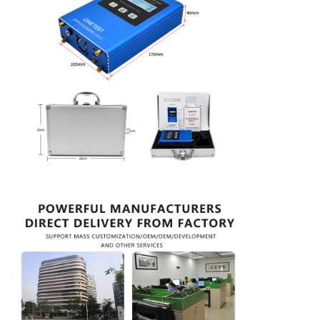
Bộ đếm hạt bụi
Cảm biến vật chất hạt
Thiết bị giám sát chất lượng không khí
Hệ thống giám sát chất lượng không khí ngoài trời
Máy phát hiện ion âm
Máy dò ozone
Dòng Sản Phẩm Máy Siêu Âm Huibo Đài Loan