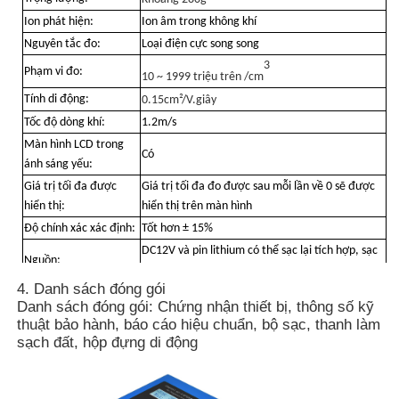
Ion phát hiện:
Ion âm trong không khí
Nguyên tắc đo:
Loại điện cực song song
Máy phát hiện bức xạ hạt nhân
3
Phạm vi đo:
10 ~ 1999 triệu trên /cm
Tính di động:
0.15cm²/V.giây
liều kế cá nhân
Tốc độ dòng khí:
1.2m/s
Màn hình LCD trong
Có
Cảm biến tia X
ánh sáng yếu:
Giá trị tối đa được
Giá trị tối đa đo được sau mỗi lần về 0 sẽ được
hiển thị:
hiển thị trên màn hình
Hệ thống giám sát bức xạ hạt nhân
Độ chính xác xác định:
Tốt hơn ± 15%
DC12V và pin lithium có thể sạc lại tích hợp, sạc
Nguồn:
đầy có thể kéo dài liên tục trong khoảng 10 giờ
máy dò radon
4. Danh sách đóng gói
Bộ chuyển đổi DC12V, dây nối đất, tấm chắn,
Danh sách đóng gói: Chứng nhận thiết bị, thông số kỹ
Phụ lục:
miếng đệm chân, thanh làm sạch, hộp nhôm di
thuật bảo hành, báo cáo hiệu chuẩn, bộ sạc, thanh làm
Máy đo ion âm trong khí quyển
động.
sạch đất, hộp đựng di động
Tùy chọn:
Đầu ra RS232 tùy chọn, pin + bộ sạc, chân máy
Máy phát hiện PM2,5