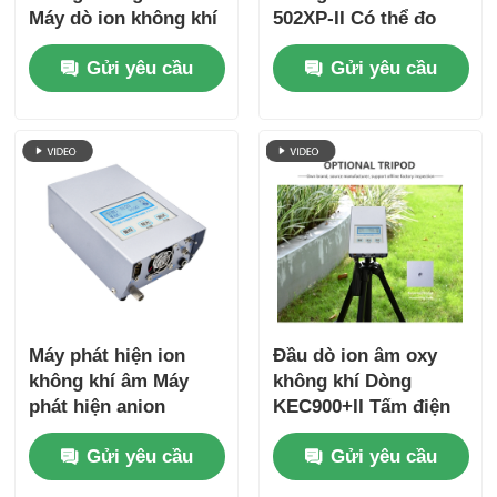
Máy dò ion không khí
502XP-II Có thể đo
đa thông số
kích thước hạt nhỏ
Gửi yêu cầu
Gửi yêu cầu
ONETEST-502XP-A
Máy phát hiện ion
Đầu dò ion âm oxy
không khí âm Máy
không khí Dòng
phát hiện anion
KEC900+II Tấm điện
không khí cho máy
cực song song
Gửi yêu cầu
Gửi yêu cầu
lọc không khí lâm
nghiệp