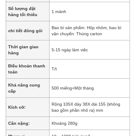
Số lượng đặt
1 mảnh
hàng tối thiểu
Bao bì sản phẩm: Hộp nhôm, bao bì
chi tiết đóng gói
vận chuyển: Thùng carton
Thời gian giao
5-15 ngày làm việc
hàng
Điều khoản thanh
T/t
toán
Khả năng cung
500 miếng+Một tháng
cấp
Rộng 105X dày 38X dài 155 (không
Kích cỡ:
bao gồm phần nhô ra) mm
Cân nặng:
Khoảng 280g