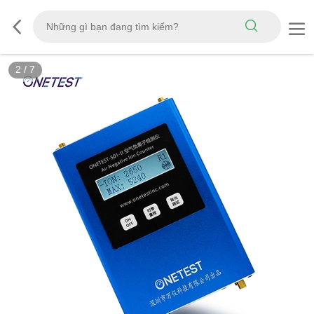
2
/
7