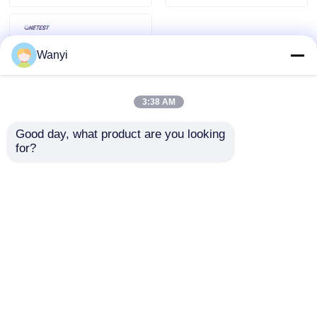
Wanyi
3:38 AM
Good day, what product are you looking 
for?
Bộ dò môi trường
toàn diện về sức khỏe
rừng sức khỏe môi
trường âm ion PM2.5
Gửi yêu cầu
PM10
Nhà
Về chúng tôi
Liên hệ với chúng tôi
Desktop Site
Sơ đồ trang web
Chính sách bảo mật