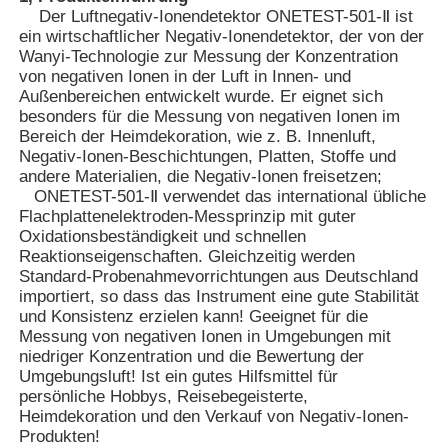
Der Luftnegativ-Ionendetektor ONETEST-501-Ⅱ ist
ein wirtschaftlicher Negativ-Ionendetektor, der von der
Wanyi-Technologie zur Messung der Konzentration
von negativen Ionen in der Luft in Innen- und
Außenbereichen entwickelt wurde. Er eignet sich
besonders für die Messung von negativen Ionen im
Bereich der Heimdekoration, wie z. B. Innenluft,
Negativ-Ionen-Beschichtungen, Platten, Stoffe und
andere Materialien, die Negativ-Ionen freisetzen;
ONETEST-501-Ⅱ verwendet das international übliche
Flachplattenelektroden-Messprinzip mit guter
Oxidationsbeständigkeit und schnellen
Reaktionseigenschaften. Gleichzeitig werden
Standard-Probenahmevorrichtungen aus Deutschland
importiert, so dass das Instrument eine gute Stabilität
Startseite
und Konsistenz erzielen kann! Geeignet für die
Messung von negativen Ionen in Umgebungen mit
niedriger Konzentration und die Bewertung der
Umgebungsluft! Ist ein gutes Hilfsmittel für
Produkte
persönliche Hobbys, Reisebegeisterte,
Heimdekoration und den Verkauf von Negativ-Ionen-
Produkten!
Videos