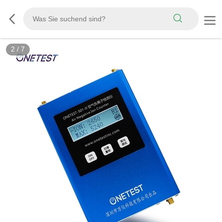
2
/
7