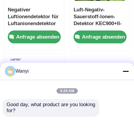
Negativer
Luft-Negativ-
Luftionendetektor für
Sauerstoff-Ionen-
Luftanionendetektor
Detektor KEC900+II-
für Forstwirtschaft,
Serie
Anfrage absenden
Anfrage absenden
Luftreiniger
Parallelelektrodenplatte
Wanyi
5:29 AM
Good day, what product are you looking 
for?
Umfassende
Forstgesundheit
Wohlbefinden