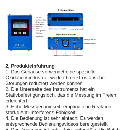
Über uns
Fabrik Tour
Qualitätskontrolle
2, Produkteinführung
1. Das Gehäuse verwendet eine spezielle
Kontakt
Oxidationsindustrie, wodurch elektrostatische
Störungen reduziert werden können
2. Die Unterseite des Instruments hat ein
Nachrichten
Stativbefestigungsloch, das die Messung im Freien
erleichtert
3. Hohe Messgenauigkeit, empfindliche Reaktion,
Die Fälle zeigen
starke Anti-Interferenz-Fähigkeit;
4. Die Bedienung ist sehr einfach; Es werden
entsprechende Bedienungsvideos bereitgestellt
Referenzen
5. Das Aussehen ist sehr klein, unterstützt die Batch-