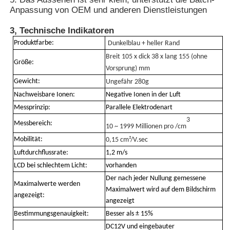
Anpassung von OEM und anderen Dienstleistungen
Kernstrahlungsdetektor
3, Technische Indikatoren
Produktfarbe:
Dunkelblau + heller Rand
Breit 105 x dick 38 x lang 155 (ohne
Persönliches Dosimeter
Größe:
Vorsprung) mm
Gewicht:
Ungefähr 280g
x-Strahln-Sensor
Nachweisbare Ionen:
Negative Ionen in der Luft
Messprinzip:
Parallele Elektrodenart
3
Messbereich:
Kernstrahlungsüberwachungssystem
10 ~ 1999 Millionen pro /cm
Mobilität:
0,15 cm²/V.sec
Luftdurchflussrate:
1,2 m/s
Radondetektor
LCD bei schlechtem Licht:
vorhanden
Der nach jeder Nullung gemessene
Maximalwerte werden
Atmosphärischer Negativ-Ionen-Monitor
Maximalwert wird auf dem Bildschirm
angezeigt:
angezeigt
Bestimmungsgenauigkeit:
Besser als ± 15%
PM2,5-Detektor
DC12V und eingebauter