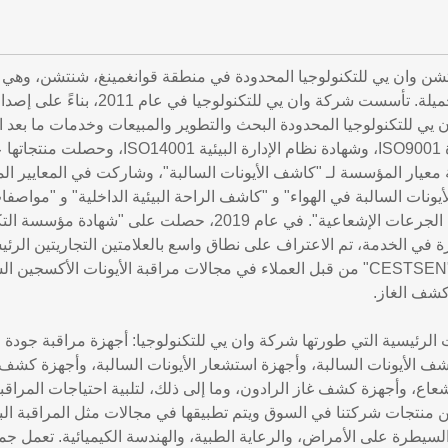
ان يي للتكنولوجيا المحدودة في منطقة قوانغمينغ، شنتشن، وهي مدي
ومناظر طبيعية جميلة. تأسست شرك
ي للتكنولوجيا المحدودة البحث والتطوير والمبيعات وخدمات ما بعد ا
معيار المؤسسة لـ "كاشف الأيونات السالبة"، وشاركت في المعايير المح
يونات السالبة في الهواء" و "كاشف الراحة البيئية الداخلية" و "مواصفا
الهواء" و "مقياس الجرعات الإشعاعية". في عام 2019، 
رة في الخدمة، تم الاعتراف على نطاق واسع بالعلامتين التجاريتين الرئيس
"ONETEST" و "CESTSEN" من قبل العملاء في مجالات مراقبة الأيونات ا
كشف الغاز.
رئيسية التي طورتها شركة وان يي للتكنولوجيا: أجهزة مراقبة جودة اله
شف الأيونات السالبة، وأجهزة استشعار الأيونات السالبة، وأجهزة كشف
اع، وأجهزة كشف غاز الرادون، وما إلى ذلك، لتلبية احتياجات المراقب
منتجات شركتنا في السوق ويتم تطبيقها في مجالات مثل المراقبة البيئ
لسيطرة على الأمراض، والرعاية الطبية، والهندسة الكيميائية. تعمل 