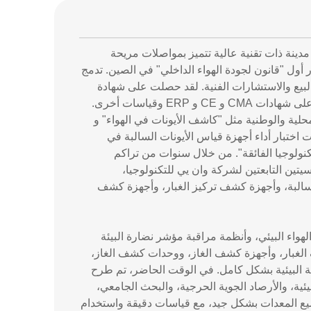
نة ذات تقنية عالية تتميز بمواصلات مريحة
ة وان يي للتكنولوجيا في عام 2011، بناءً على إصدار أول "قانون لجودة الهواء الداخلي" في الصين. تدمج
لبيع والاستشارات الفنية. لقد حصلت على شهادة
نظام إدارة الجودة ISO9001، وشهادة نظام الإدارة البيئية ISO14001، وحصلت منتجاتها على شهادات CMA و CE و ERP وقياسات أخرى.
لية والوطنية مثل "كاشف الأيونات في الهواء" و
ت اختبار أداء أجهزة قياس الأيونات السالبة في
حصلت على "شهادة مؤسسة التكنولوجيا الفائقة". من خلال سنوات من تراكم
يتين التابعتين لشركة وان يي للتكنولوجيا،
لأكسجين السالبة، وأجهزة كشف تركيز الغبار، وأجهزة كشف
واء البيئي، وأنظمة مراقبة مؤشر نضارة البيئة
 الغبار، وأجهزة كشف الغاز، ووحدات كشف الغاز،
ة البيئية بشكل كامل. في الوقت الحاضر، تم طرح
ية، والأرصاد الجوية الحرجية، والبحث الجامعي،
جميع المعدات بشكل جيد، مع قياسات دقيقة واستخدام