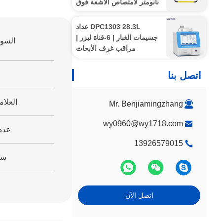
نانومتر لامتصاص الأشعة فوق
البنفسجية
DPC1303 28.3L عداد
جسيمات الغبار | 6-قناة ليزر |
السوق
مراقب غرف الأبحاث
اتصل بنا
العلام
Mr. Benjiamingzhang
wy0960@wy1718.com
عدد
13926579015
سن
اتصل الآن