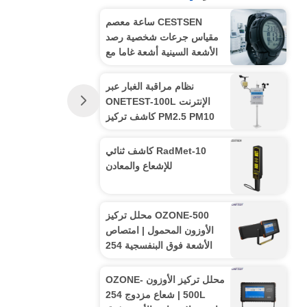
CESTSEN ساعة معصم
مقياس جرعات شخصية رصد
الأشعة السينية أشعة غاما مع
كاشف إنذار جرعة LCD الكبير
نظام مراقبة الغبار عبر
الإنترنت ONETEST-100L
PM2.5 PM10 كاشف تركيز
الجسيمات مع منصة سحابة
RadMet-10 كاشف ثنائي
للإشعاع والمعادن
OZONE-500 محلل تركيز
الأوزون المحمول | امتصاص
الأشعة فوق البنفسجية 254
نانومتر
محلل تركيز الأوزون OZONE-
500L | شعاع مزدوج 254