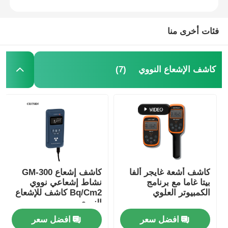
فئات أخرى منا
(7)
كاشف الإشعاع النووي
كاشف أشعة غايجر ألفا
كاشف إشعاع GM-300
بيتا غاما مع برنامج
نشاط إشعاعي نووي
الكمبيوتر العلوي
Bq/Cm2 كاشف للإشعاع
النووي
افضل سعر
افضل سعر