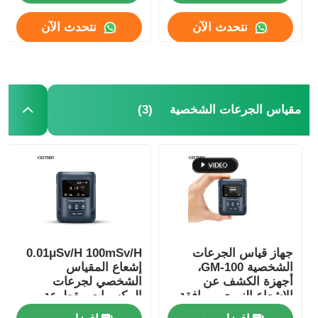
نتحدث الآن
نتحدث الآن
(3)
مقياس الجرعات الشخصية
منزل
جهاز قياس الجرعات
0.01μSv/H 100mSv/H
الشخصية GM-100،
إشعاع المقياس
المنتجات
أجهزة الكشف عن
الشخصي لجرعات
الإشعاع النووي، موافقة
المكسرات مقطوعة
CE CMA
إشعاع نووي
أشرطة فيديو