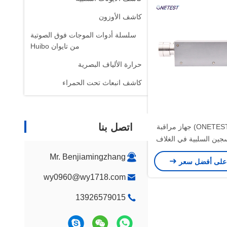
كاشف الأوزون
سلسلة أدوات الموجات فوق الصوتية
من تايوان Huibo
حرارة الألياف البصرية
كاشف انبعاث تحت الحمراء
اتصل بنا
أونيتست (ONETEST) جهاز مراقبة
سجين السلبية في الغلاف
ONE)
Mr. Benjiamingzhang
على أفضل سعر
wy0960@wy1718.com
13926579015