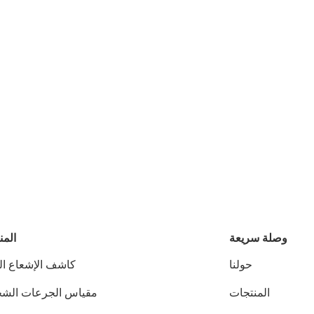
وصلة سريعة
المن
حولنا
كاشف الإشعاع ال
المنتجات
مقياس الجرعات الش