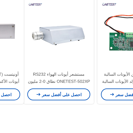
لأيونات السالبة
مستشعر أيونات الهواء RS232
مولد الأيونات السالبة
ONETEST-502XP نطاق 0-2 مليون
أيونات الأك
الهواء
لكل/سم3
الجوي (TEST-511
فضل سعر
احصل على أفضل سعر
احصل 