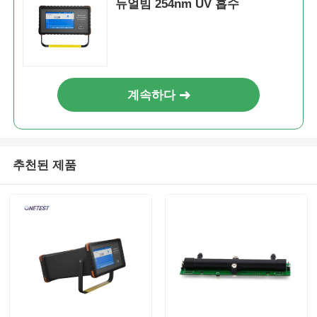
듀얼빔 254nm UV 흡수
핵 방사선 탐지기
개인용피폭선량측정기
계속하다
X- 선 센서
추천된 제품
핵 방사선 감시 시스템
라돈 측정기
대기 음이온 측정기
PM2.5 감지기