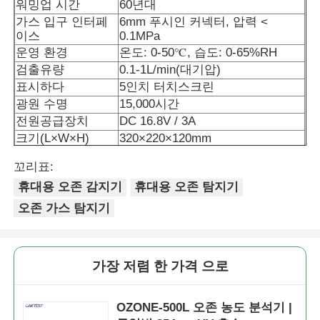
워밍업 시간
60년대
가스 입구 인터페
6mm 푸시인 커넥터, 압력 <
이스
0.1MPa
회사 소개
운영 환경
온도: 0-50℃, 습도: 0-65%RH
검출유량
0.1-1L/min(대기압)
공장 투어
표시하다
5인치 터치스크린
광원 수명
15,000시간
전원공급장치
DC 16.8V / 3A
품질 관리
크기(L×W×H)
320×220×120mm
무게
3kg
꼬리표:
연락처
휴대용 오존 감지기
휴대용 오존 탐지기
오존 가스 탐지기
뉴스
가장 저렴 한 가격 으로
사례 보기
OZONE-500L 오존 농도 분석기 |
견적 요청