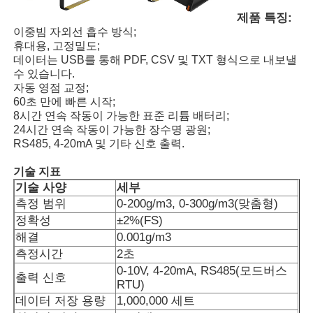
제품 특징:
이중빔 자외선 흡수 방식;
휴대용, 고정밀도;
데이터는 USB를 통해 PDF, CSV 및 TXT 형식으로 내보낼
수 있습니다.
자동 영점 교정;
60초 만에 빠른 시작;
8시간 연속 작동이 가능한 표준 리튬 배터리;
24시간 연속 작동이 가능한 장수명 광원;
RS485, 4-20mA 및 기타 신호 출력.
기술 지표
기술 사양
세부
측정 범위
0-200g/m3, 0-300g/m3(맞춤형)
정확성
±2%(FS)
홈
해결
0.001g/m3
측정시간
2초
제품 소개
0-10V, 4-20mA, RS485(모드버스
출력 신호
RTU)
데이터 저장 용량
1,000,000 세트
동영상