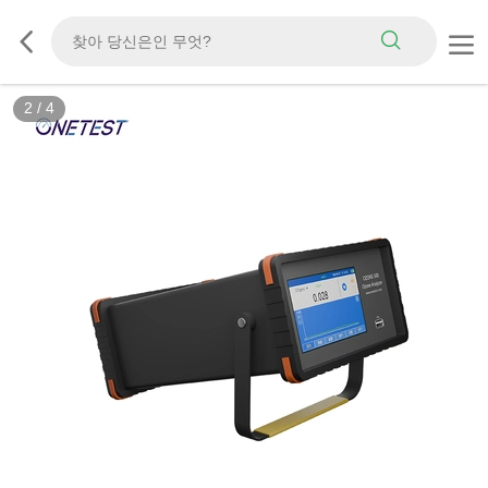
2
/
4