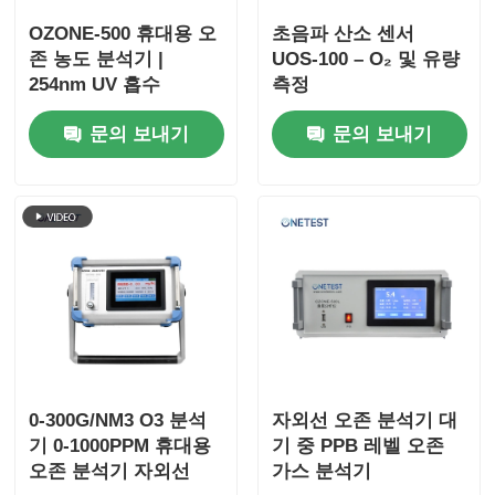
OZONE-500 휴대용 오
초음파 산소 센서
분진계수계
존 농도 분석기 |
UOS-100 – O₂ 및 유량
254nm UV 흡수
측정
미립자 물질 센서
문의 보내기
문의 보내기
공기 질 모니터링 장치
야외 공기 질 모니터링 시스템
음이온 감지기
오존 탐지기
0-300G/NM3 O3 분석
자외선 오존 분석기 대
기 0-1000PPM 휴대용
기 중 PPB 레벨 오존
오존 분석기 자외선
가스 분석기
타이완 후이보 초음파 악기 시리즈