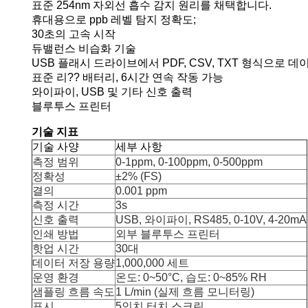
표준 254nm 자외선 흡수 감지 원리를 채택합니다.
휴대용으로 ppb 레벨 탐지 정확도;
30초의 고속 시작
듀밸런스 비습화 기술
USB 플래시 드라이브에서 PDF, CSV, TXT 형식으로 
표준 리?? 배터리, 6시간 연속 작동 가능
와이파이, USB 및 기타 신호 출력
블루투스 프린터
기술 지표
기술 사양
세부 사항
측정 범위
0-1ppm, 0-100ppm, 0-500ppm
정확성
±2% (FS)
결의
0.001 ppm
측정 시간
3s
신호 출력
USB, 와이파이, RS485, 0-10V, 4-20mA
인쇄 방법
외부 블루투스 프린터
핫업 시간
30대
데이터 저장 용량
1,000,000 세트
운영 환경
온도: 0~50°C, 습도: 0~85% RH
샘플링 흐름 속도
1 L/min (실제 흐름 모니터링)
표시
5인치 터치 스크린