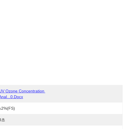
UV Ozone Concentration 
Anal...0.docx
±2%(FS)
3초