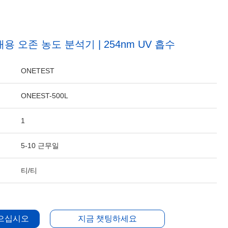
대용 오존 농도 분석기 | 254nm UV 흡수
ONETEST
ONEEST-500L
1
5-10 근무일
티/티
얻으십시오
지금 챗팅하세요