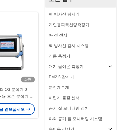
핵 방사선 탐지기
개인용피폭선량측정기
X- 선 센서
핵 방사선 감시 시스템
라돈 측정기
대기 음이온 측정기
PM2.5 감지기
화면
분진계수계
M3 O3 분석기 0-
휴대용 오존 분석기 자
미립자 물질 센서
외선
공기 질 모니터링 장치
을 얻으십시오
야외 공기 질 모니터링 시스템
음이온 감지기