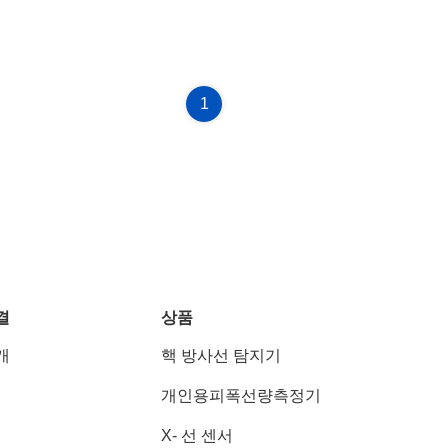
1
결
상품
개
핵 방사선 탐지기
개인용피폭선량측정기
X- 선 센서