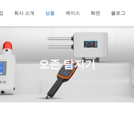
집
회사 소개
상품
케이스
화면
블로그
오존 탐지기