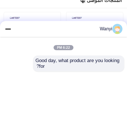
المنتجات الموصى بها
Wanyi
6:22 PM
Good day, what product are you looking 
for?
مستشعر غاز أول أكسيد
جهاز استشعار غاز CO2
الكربون RS485 DC12V
NO2 SO2 O3 جهاز
كاشف غاز ثاني أكسيد
استشعار تركيز الغاز 4in1
النيتروجين نظام مراقبة
إرسال استفسار
إرسال استفسار
جودة الهواء
منزل
حول نا
اتصل بنا
Desktop Site
خريطة الموقع
سياسة الخصوصية