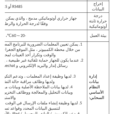
إخراج
RS485 أو GPRS اختياري
البيانات
حرارة الألياف البصرية
درجة
جهاز حراري أوتوماتيكي مدمج ، والذي يمكن تعديله
حرارة ثابتة
وفقًا لدرجة الحرارة والرطوبة
أوتوماتيكية
كاشف انبعاث تحت الحمراء
،
～
5٪ -95٪ RH
60℃
بيئة العمل
-20
1. يمكن تعيين المعلمات الضرورية للبرنامج المضمن 
من خلال محطة الكمبيوتر ، مثل الموقع الجغرافي و
والوقت وتكرار أخذ العينات لمحطة 
2. عندما يكون للجهاز حماية تلقائية غير طبيعية ، يم
رسائل إنذ
ال
إدارة
3. لديها وظيفة إعداد المعلمات ، وتدعم التكوين
بيانات
ولديها وظائف مراقبة حالة التشغيل 
النظام
4. لديها بيانات الملاحظة الأصلية وبيانات مراق
الأساسي
وبيانات التحليل والمعالجة ووظائف التخزين وا
السحابي:
والاسترجا
5. لديها وظيفة إنشاء ملفات الإرسال في الوقت الفع
لتنسيق البيانات المحدد وقواعد تسمية
6. دعم الكمبيوتر / الهاتف