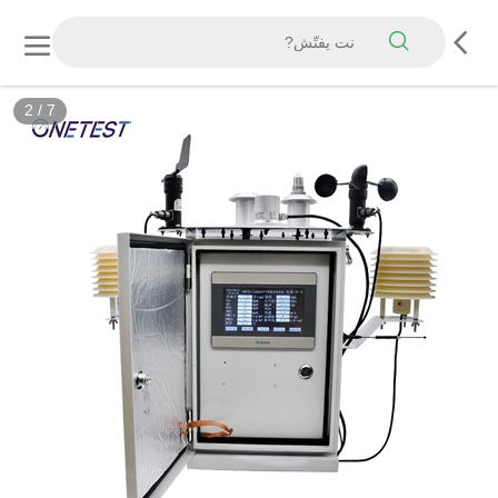
2
/
7