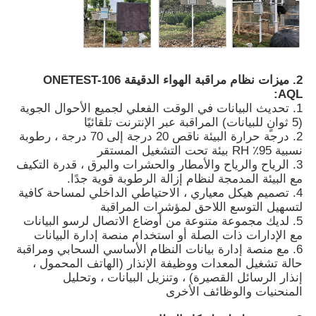
حول بنا
2. ميزات نظام مراقبة الهواء الدقيقة ONETEST-106
جولة في المعمل
AQL:
1. تحديث البيانات في الوقت الفعلي لجميع الأحوال الجوية
(5 ثوانٍ للبيانات) المراقبة عبر الإنترنت تلقائيًا
ضبط الجودة
2. درجة حرارة البيئة ناقص 20 درجة إلى 70 درجة ، رطوبة
نسبية 95٪ RH بيئة تحت التشغيل المستقر
3. الرياح والرياح والأمطار والحشرات والبرق ، قدرة التكيف
اتصل بنا
مع البيئة المدمجة لنظام إزالة الرطوبة قوية جدًا.
4. تصميم هيكل معياري ، الاحتياطي الداخلي لمساحة كافية
لتسهيل التوسع اللاحق لمؤشرات المراقبة
أخبار
5. لديك مجموعة متنوعة من أوضاع الاتصال لرسو البيانات
مع الإدارات ذات الصلة أو استخدام منصة إدارة البيانات
6. مع منصة إدارة بيانات النظام الأساسي السحابي ومراقبة
حالة تشغيل المعدات ووظيفة الإنذار (الهاتف المحمول ،
الحالات تظهر
إنذار الرسائل القصيرة) ، وتنزيل البيانات ، وتحليل
المنحنيات والوظائف الأخرى
طلب اقتباس