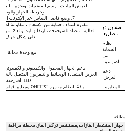
لعرض البيانات ورسم المنحنيات وتخزين البيانات 
وخريطة الجهاز والوظائ
7. وضع فاصل القياس عبر الإنترنت القابل للتعيين
مقاوم للماء ، حماية من الإشعاع ، مقاومة لدرجة
صندوق ذو
العالية ، مضاد للشيخوخة ،
مصاريع:
على شكل حرف U يبلغ 1 مم
نظام
الحماية
مع وحدة حماية من 
من
الصواعق:
دعم الجهاز المحمول والكمبيوتر والكمبيوتر الل
دعم
العرض المتعددة الوسائط والتلفزيون المتصل بالشب
العرض:
LED الخارجية وما إلى ذلك
المعايرة
وفقًا لنظام معايرة ONETEST ومعايير قياس الجسيمات
توفير
40V@DC12V,10A
الكهرباء
وزن
حوالي 7
مواصفات شاشة LED الخارجية
بطاقة:
افتراضي كامل الألوان 35X0.87m
تحديد:
جهاز استشعار الغازات,مستشعر تركيز الغاز,محطة مراقبة
قابلة للتخصيص ، شاشة ثنائية