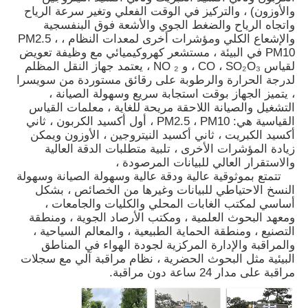
والأوزون) ، والتركيز في الوقت الفعلي وتغير سرعة الرياح
واتجاه الرياح والضغط الجوي والأشعة فوق البنفسجية
والإشعاع الكلي ومؤشرات أخرى لمعدات النظام ، PM2.5 ،
PM10 في البيئة ، مستشعر كهروكيميائي مع وظيفة تعويض
لقياس CO ، SO₂O₃ ، و NO ₂ ، يعتمد جهاز النقل المظلم
لدرجة الحرارة والرطوبة على رقائق مستوردة من سويسرا
، يتميز الجهاز بوقت استجابة سريع وسهولة الصيانة ،
التشغيل والصيانة اللاحقة مريحة للغاية ، معلمات القياس
القياسية هي: PM2.5 ، PM10 ، أول أكسيد الكربون ، ثاني
أكسيد الكبريت ، ثاني أكسيد النيتروجين ، الأوزون ويمكن
زيادة المؤشرات الأخرى ، تلبية متطلبات الدقة العالية
والاستقرار العالي للبيانات المرصودة ،
تتمتع بموثوقية عالية ودقة عالية وسهولة الصيانة وسهولة
النسخ الاحتياطي للبيانات وغيرها من الخصائص ، بشكل
أساسي لمكتب الغابات المحلي والكليات والجامعات ،
منزل
ومعهد البحوث العلمية ، ومكتب الأرصاد الجوية ، ومنطقة
التصنيع ، ومنطقة الحماية الطبيعية ، والمعالم السياحية ،
والمراقبة والإدارة المركزية لجودة الهواء في المناطق
البيئية مثل البحوث الحضرية ، نظام مراقبة آلي مع سجلات
المنتجات
مراقبة على مدار 24 ساعة دون مراقبة.
أشرطة فيديو