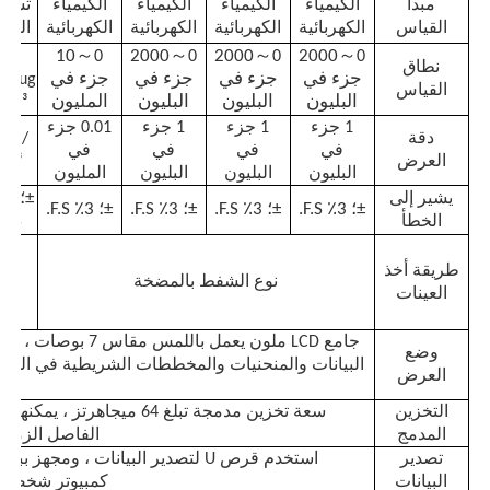
مبدأ
الكيمياء
الكيمياء
الكيمياء
الكيمياء
تشت
القياس
الكهربائية
الكهربائية
الكهربائية
الكهربائية
الضو
عداد جزيئات الغبار
～
～
～
～
10
2000
2000
2000
0-
0
0
0
0
نطاق
جزء في
جزء في
جزء في
جزء في
000ug
القياس
البليون
البليون
البليون
المليون
/ m³؛
مستشعر المادة الجسيمية
1 جزء
1 جزء
1 جزء
0.01 جزء
دقة
ug /
في
في
في
في
العرض
m³؛
البليون
البليون
البليون
المليون
جهاز مراقبة جودة الهواء
يشير إلى
±؛ 3٪ F.S.
±؛ 3٪ F.S.
±؛ 3٪ F.S.
±؛ 3٪ F.S.
F.S.
الخطأ
نوع
نظام مراقبة جودة الهواء الخارجي
طريقة أخذ
بال
نوع الشفط بالمضخة
العينات
ق
الج
كاشف الأيونات السلبية
جامع LCD ملون يعمل باللمس مقا
وضع
البيانات والمنحنيات والمخططات الشريطية في الوق
العرض
كاشف الأوزون
التخزين
سعة تخزين مدمجة تبلغ 64 ميجاهرتز ،
المدمج
الفاصل الزمني
تصدير
استخدم قرص U لتصدير البيانات ، ومجهز ب
سلسلة أدوات الموجات فوق الصوتية من تايوان Huibo
البيانات
كمبيوتر شخص