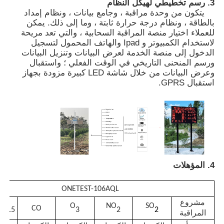
3. رسم تخطيطي لهيكل النظام
يتكون من وحدة مراقبة ، وجامع بيانات ، ونظام إمداد
بالطاقة ، ونظام درجة حرارة ثابتة ، وما إلى ذلك. يمكن
كاشف الإشعاع النووي
للعملاء اختيار منصة المراقبة السحابية ، والتي تعد مريحة
لاستخدام الكمبيوتر و Ipad والهاتف المحمول لتسجيل
الدخول إلى منصة الخدمة لعرض البيانات وتنزيل البيانات
مقياس الجرعات الشخصية
ورسم المنحنى التاريخي في الوقت الفعلي ؛ واستقبال
وعرض البيانات من خلال شاشة LED كبيرة مزودة بجهاز
استقبال GPRS.
مستشعر الأشعة السينية
نظام مراقبة الإشعاع النووي
كاشف رادون
4. المؤهلات
مراقبة الأيونات السلبية الجوية
ONETEST-106AQL
مشروع
M
O
NO
SO
CO
2.5
3
2
2
المراقبة
كاشف PM2.5