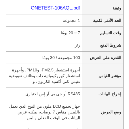
ONETEST-106AQL.pdf
وثيقة
الحد الأدنى لكمية
1 مجموعة
وقت التسليم
7 ~ 20 يومًا
شروط الدفع
ر/ر
القدرة على العرض
100 مجموعة / 30 يومًا
أجهزة استشعار PM2.5، وPM10، وأجهزة
مؤشر القياس
استشعار كهروكيميائية ذات وظائف تعويضية
تقيس ثاني أكسيد الكربون، و
إخراج البيانات
RS485 أو جي بي آر إس اختياري
جهاز تجميع LCD ملون من النوع الذي يعمل
وضع العرض
باللمس مقاس 7 بوصات، يمكنه عرض
البيانات في الوقت الفعلي والمن