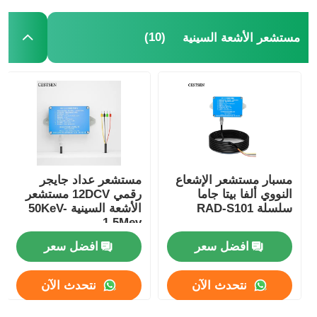
(10)
مستشعر الأشعة السينية
حول بنا
جولة في المعمل
ضبط الجودة
اتصل بنا
مسبار مستشعر الإشعاع
مستشعر عداد جايجر
النووي ألفا بيتا جاما
رقمي 12DCV مستشعر
سلسلة RAD-S101
الأشعة السينية 50KeV-
أخبار
1.5Mev
افضل سعر
افضل سعر
جميع القضايا
نتحدث الآن
نتحدث الآن
طلب اقتباس