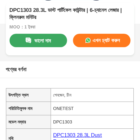
DPC1303 28.3L ডাস্ট পার্টিকেল কাউন্টার | 6-চ্যানেল লেজার |
ক্লিনরুম মনিটর
MOQ：1 টুকরা
এখন চ্যাট করুন
ভালো দাম
পণ্যের বর্ণনা
উৎপত্তি স্থল
শেনজেন, চীন
পরিচিতিমুলক নাম
ONETEST
মডেল নম্বার
DPC1303
DPC1303 28.3L Dust
নথি