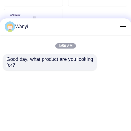
Wanyi
6:50 AM
Good day, what product are you looking 
for?
4000000P/Ft3 লেজার কণা
স্ক্যানার 0.3um-10um
লেজার বায়ু কণা কাউন্টার
অনুসন্ধান পাঠান
বাড়ি
আমাদের সম্পর্কে
আমাদের সাথে যোগাযোগ করুন
Desktop Site
সাইট ম্যাপ
গোপনীয়তা নীতি