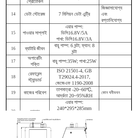
প্রোটোকল
জিজ্ঞাসাযোগ্য
ডেটা স্টোরেজ
7 মিলিয়ন ডেটা এন্ট্রি
এবং
14
রপ্তানিযোগ্য
এয়ার পাম্প:
পাওয়ার সাপ্লাই
ডিসি
16.8V
/
5A
15
পাখা: ডিসি
16.8V
/
3A
বায়ু পাম্প: 6 ঘন্টা; ফ্যান: 8
ব্যাটারি জীবন
16
ঘন্টা
অপারেটিং
বায়ু পাম্প:
35W
; পাখা:
25W
17
শক্তি
ISO 21501-4, GB
রেফারেন্স
T29024.4-2017,
18
স্ট্যান্ডার্ড
জেজেএফ 1190-2008
তাপমাত্রা -20~60℃,
কাজের পরিবেশ
19
কোন ঘনীভবন
আর্দ্রতা 20~95%RH
এয়ার পাম্প:
240*295*285mm
আকার
20
ফ্যান: 240*250*285
মিমি
বায়ু পাম্প:
7
কেজি; পাখা:
5
21
ওজন
কেজি