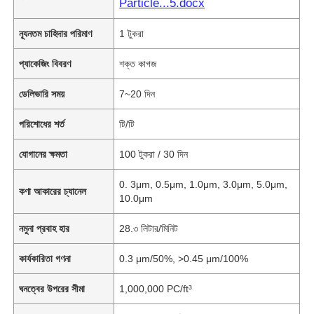
Particle...5.docx
ন্যূনতম চাহিদার পরিমাণ
1 টুকরা
প্যাকেজিং বিবরণ
শক্ত কাগজ
ডেলিভারি সময়
7~20 দিন
পরিশোধের শর্ত
টি/টি
যোগানের ক্ষমতা
100 টুকরা / 30 দিন
0. 3μm, 0.5μm, 1.0μm, 3.0μm, 5.0μm,
কণা আকারের চ্যানেল
10.0μm
নমুনা প্রবাহ হার
28.৩ লিটার/মিনিট
কার্যকারিতা গণনা
0.3 μm/50%, >0.45 μm/100%
ঘনত্বের উপরের সীমা
1,000,000 PC/ft³