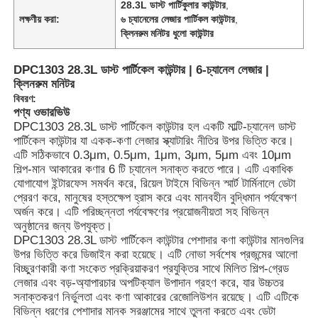
28.3L ডাস্ট পার্টিকুলার কাউন্টার
,
লক্ষণীয় করা:
৬ চ্যানেলের লেজার পার্টিকল কাউন্টার
,
ক্লিনরুম মনিটর ধুলো কাউন্টার
DPC1303 28.3L ডাস্ট পার্টিকেল কাউন্টার | 6-চ্যানেল লেজার |
ক্লিনরুম মনিটর
বিবরণ:
পণ্য ওভারভিউ
DPC1303 28.3L ডাস্ট পার্টিকেল কাউন্টার হল একটি মাল্টি-চ্যানেল ডাস্ট
পার্টিকেল কাউন্টার যা একক-কণা লেজার স্ক্যাটারিং নীতির উপর ভিত্তি করে।
এটি সঠিকভাবে 0.3μm, 0.5μm, 1μm, 3μm, 5μm এবং 10μm
শিল্প-মান আকারের কণার 6 টি চ্যানেল সনাক্ত করতে পারে। এটি একাধিক
যোগাযোগ ইন্টারফেস সমর্থন করে, রিয়েল টাইমে বিভিন্ন স্মার্ট টার্মিনালে ডেটা
প্রেরণ করে, মানুষের হস্তক্ষেপ হ্রাস করে এবং মানবহীন বুদ্ধিমান পর্যবেক্ষণ
অর্জন করে। এটি পরিচ্ছন্নতা পর্যবেক্ষণের প্রয়োজনীয়তা সহ বিভিন্ন
অনুষ্ঠানের জন্য উপযুক্ত।
DPC1303 28.3L ডাস্ট পার্টিকেল কাউন্টার পেশাদার কণা কাউন্টার মানগুলির
উপর ভিত্তি করে ডিজাইন করা হয়েছে। এটি নোভা সর্বশেষ প্রজন্মের আলো
বিচ্ছুরণকারী কণা সংকেত প্রক্রিয়াকরণ প্রযুক্তির সাথে মিলিত শিল্প-গ্রেড
লেজার এবং বড়-অ্যাপারচার অপটিক্যাল উপাদান গ্রহণ করে, যার উচ্চতর
সনাক্তকরণ নির্ভুলতা এবং কণা আকারের রেজোলিউশন রয়েছে। এটি এটিকে
বিভিন্ন ধরণের পেশাদার মানক সরঞ্জামের সাথে তুলনা করতে এবং ডেটা