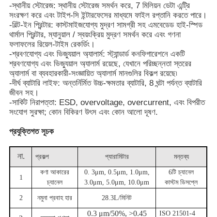
-স্থানীয় স্টোরেজ: স্থানীয় স্টোরেজ সমর্থন করে, 7 মিলিয়ন ডেটা এন্ট্রি
সংরক্ষণ করে এবং টাইপ-সি ইন্টারফেসের মাধ্যমে ফাইল রপ্তানি করতে পারে।
ধুলোর কণা গণক
-বিল্ট-ইন প্রিন্টার: কাস্টমাইজযোগ্য মুদ্রণ সামগ্রী সহ এমবেডেড হাই-স্পিড
থার্মাল প্রিন্টার, ম্যানুয়াল / স্বয়ংক্রিয় মুদ্রণ সমর্থন করে এবং গণনা
ফলাফলের রিয়েল-টাইম রেকর্ডিং।
-শ্রবণযোগ্য এবং ভিজ্যুয়াল অ্যালার্ম: স্ট্যান্ডার্ড কনফিগারেশনে একটি
পার্টিকুলেট ম্যাটার সেন্সর
শ্রবণযোগ্য এবং ভিজ্যুয়াল অ্যালার্ম রয়েছে, যেখানে পরিচ্ছন্নতা স্তরের
অ্যালার্ম বা ব্যবহারকারী-সংজ্ঞায়িত অ্যালার্ম মানগুলির বিকল্প রয়েছে৷
-দীর্ঘ ব্যাটারি লাইফ: অন্তর্নির্মিত উচ্চ-ক্ষমতার ব্যাটারি, 8 ঘন্টা পর্যন্ত ব্যাটারি
বায়ুর গুণমান পর্যবেক্ষণের ডিভাইস
জীবন সহ।
-সার্কিট নিরাপত্তা: ESD, overvoltage, overcurrent, এবং বিপরীত
সংযোগ সুরক্ষা; কোন বিকিরণ উৎস এবং কোন আলো দূষণ.
বহিরঙ্গন বায়ুর গুণমান পর্যবেক্ষণ সিস্টেম
প্রযুক্তিগত সূচক
নেগেটিভ আইওন ডিটেক্টর
না.
প্রকল্প
প্যারামিটার
মন্তব্য
কণা আকারের
0. 3μm, 0.5μm, 1.0μm,
6টি চ্যানেল
ওজোন ডিটেক্টর
1
চ্যানেল
3.0μm, 5.0μm, 10.0μm
কাস্টম ডিসপ্লে
2
নমুনা প্রবাহ হার
28.3L/মিনিট
তাইওয়ান হুইবো অতিস্বনক যন্ত্র সিরিজ
0.3 μm/50%, >0.45
ISO 21501-4