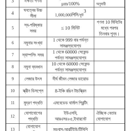
3
দক্ষতা গণনা
μm/100%
অনুযায়ী
ঘনত্বের উচ্চ
3
ফাইবার অপটিক থার্মোমিটার
4
পিসি
1,000,000
/
ফুট
সীমা
গণনা 10 মিনিটের
স্ব-পরিষ্কার
≤ 10 মিনিট
মধ্যে পরপর
5
সময়
ইনফ্রারেড এমিসিভিটি ডিটেক্টর
তিনবার শূন্য।
1 থেকে 999 বার পর্যন্ত
নমুনার সংখ্যা
6
সামঞ্জস্যযোগ্য
1 থেকে 60000 সেকেন্ড
স্যাম্পলিং সময়
7
পর্যন্ত সামঞ্জস্যযোগ্য
10 থেকে 60000 সেকেন্ড
নমুনা ব্যবধান
8
পর্যন্ত সামঞ্জস্যযোগ্য
লেজার উৎস
দীর্ঘ জীবন লেজার ডায়োড
9
স্ক্রীন ডিসপ্লে
8-ইঞ্চি রঙিন টাচস্ক্রিন
10
মুদ্রণ পদ্ধতি
এমবেডেড থার্মাল প্রিন্টিং
11
যোগাযোগের
ইউএসবি,
ঐচ্ছিক বেতার
12
পদ্ধতি
আরএস৪৮৫,
ইথারনেট
যোগাযোগ
যোগাযোগ
মডবাস-আরটিইউ/টিসিপি
13