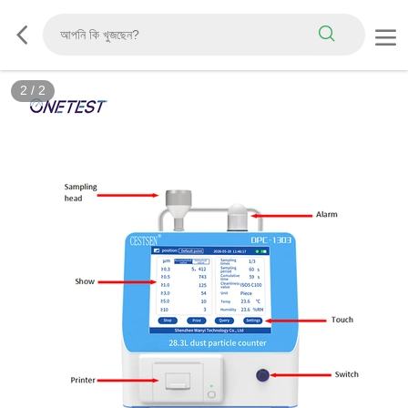
2
/
2