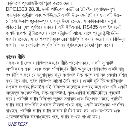
নির্ভুলতার প্রয়োজনীয়তা পূরণ করতে দেয়।
DPC1303 28.3L ডাস্ট পার্টিকেল কাউন্টারে বিল্ট-ইন ক্লোজড-লুপ
ফিডব্যাক কন্ট্রোল এবং আউটলেটে একটি উচ্চ-দক্ষ ফিল্টার সহ একটি উচ্চ-
নেতিবাচক-চাপ ধ্রুবক-প্রবাহ বায়ুর উৎস রয়েছে, যা কার্যকরভাবে নমুনা
পরিবেশের দূষণ প্রতিরোধ করে। এটি ইউএসবি, RS485 এবং ইথারনেট
কমিউনিকেশন ইন্টারফেসের সাথে স্ট্যান্ডার্ড আসে, সাথে প্রচুর ইন্টারেক্টিভ
ফাংশন রয়েছে, যা বেশিরভাগ ব্যবহারের পরিস্থিতি কভার করে। এর বিভিন্ন
ফাংশন এবং যোগাযোগ পদ্ধতি বিভিন্ন গ্রাহকদের চাহিদা পূরণ করে।
কাজের নীতি
একক-কণা লেজার বিক্ষিপ্তকরণের নীতি প্রয়োগ করে, একটি সুনির্দিষ্ট
অপটিক্যাল নকশা এবং তরল গতিবিদ্যার নীতি অনুসারে পরিকল্পিত একটি বায়ু
পথ নিশ্চিত করে যে নমুনাযুক্ত বায়ুর কণাগুলি উচ্চ সম্ভাবনা সহ লেজার রশ্মির
মধ্য দিয়ে যায়, দুর্বল বিক্ষিপ্ত আলো তৈরি করে। একটি সুনির্দিষ্ট অপটিক্যাল
সংকেত সংগ্রহ ডিভাইস এই বিক্ষিপ্ত আলোকে সংগ্রহ করে এবং এটি একটি
অত্যন্ত সংবেদনশীল, উচ্চ-ব্যান্ডউইথ, বৃহৎ-এরিয়া ফটোডিটেক্টরে প্রজেক্ট
বাড়ি
করে। প্রতিটি কণার বিক্ষিপ্ত স্পন্দন সনাক্ত এবং বিশ্লেষণ করে, প্রতিটি
কণার সাথে সম্পর্কিত সংকেত তীব্রতা পাওয়া যায়; একটি ক্রমাঙ্কন পদ্ধতির
মাধ্যমে, প্রতিটি কণার কণার আকার নির্ধারণ করা হয়; এবং রূপান্তর এবং
পণ্য
এরোডাইনামিক ক্রমাঙ্কনের পরে, কণার সংখ্যা পাওয়া যায়।
ভিডিও