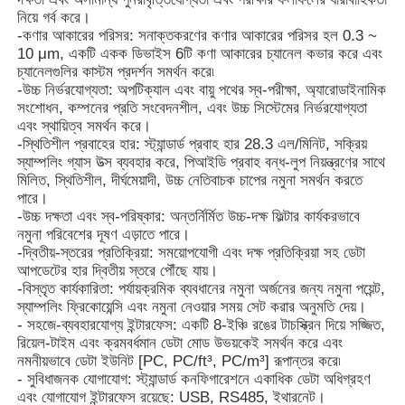
নিয়ে গর্ব করে।
-কণার আকারের পরিসর: সনাক্তকরণের কণার আকারের পরিসর হল 0.3 ~
নিউক্লিয়ার রেডিয়েশন ডিটেক্টর
10 μm, একটি একক ডিভাইস 6টি কণা আকারের চ্যানেল কভার করে এবং
চ্যানেলগুলির কাস্টম প্রদর্শন সমর্থন করে৷
-উচ্চ নির্ভরযোগ্যতা: অপটিক্যাল এবং বায়ু পথের স্ব-পরীক্ষা, অ্যারোডাইনামিক
ব্যক্তিগত ডজিমিটার
সংশোধন, কম্পনের প্রতি সংবেদনশীল, এবং উচ্চ সিস্টেমের নির্ভরযোগ্যতা
এবং স্থায়িত্ব সমর্থন করে।
-স্থিতিশীল প্রবাহের হার: স্ট্যান্ডার্ড প্রবাহ হার 28.3 এল/মিনিট, সক্রিয়
স্যাম্পলিং গ্যাস উত্স ব্যবহার করে, পিআইডি প্রবাহ বন্ধ-লুপ নিয়ন্ত্রণের সাথে
এক্স-রে সেন্সর
মিলিত, স্থিতিশীল, দীর্ঘমেয়াদী, উচ্চ নেতিবাচক চাপের নমুনা সমর্থন করতে
পারে।
-উচ্চ দক্ষতা এবং স্ব-পরিষ্কার: অন্তর্নির্মিত উচ্চ-দক্ষ ফিল্টার কার্যকরভাবে
নিউক্লিয়ার রেডিয়েশন মনিটরিং সিস্টেম
নমুনা পরিবেশের দূষণ এড়াতে পারে।
-দ্বিতীয়-স্তরের প্রতিক্রিয়া: সময়োপযোগী এবং দক্ষ প্রতিক্রিয়া সহ ডেটা
আপডেটের হার দ্বিতীয় স্তরে পৌঁছে যায়।
রেডন আবিষ্কারক
-বিস্তৃত কার্যকারিতা: পর্যায়ক্রমিক ব্যবধানের নমুনা অর্জনের জন্য নমুনা পয়েন্ট,
স্যাম্পলিং ফ্রিকোয়েন্সি এবং নমুনা নেওয়ার সময় সেট করার অনুমতি দেয়।
- সহজে-ব্যবহারযোগ্য ইন্টারফেস: একটি 8-ইঞ্চি রঙের টাচস্ক্রিন দিয়ে সজ্জিত,
বায়ুমণ্ডলীয় নেগেটিভ আইওন মনিটর
রিয়েল-টাইম এবং ক্রমবর্ধমান ডেটা মোড উভয়কেই সমর্থন করে এবং
নমনীয়ভাবে ডেটা ইউনিট [PC, PC/ft³, PC/m³] রূপান্তর করে৷
- সুবিধাজনক যোগাযোগ: স্ট্যান্ডার্ড কনফিগারেশনে একাধিক ডেটা অধিগ্রহণ
PM2.5 ডিটেক্টর
এবং যোগাযোগ ইন্টারফেস রয়েছে: USB, RS485, ইথারনেট।