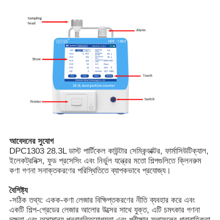
আমাদের সম্পর্কে
কারখানা ভ্রমণ
মান নিয়ন্ত্রণ
আমাদের সাথে যোগাযোগ করুন
আবেদনের সুযোগ
DPC1303 28.3L ডাস্ট পার্টিকেল কাউন্টার সেমিকন্ডাক্টর, ফার্মাসিউটিক্যাল,
খবর
ইলেকট্রনিক্স, ফুড প্রসেসিং এবং নির্ভুল যন্ত্রের মতো শিল্পগুলিতে ক্লিনরুম
কণা গণনা সনাক্তকরণের পরিস্থিতিতে ব্যাপকভাবে প্রযোজ্য।
মামলার তালিকা
বৈশিষ্ট্য
-সঠিক তথ্য: একক-কণা লেজার বিক্ষিপ্তকরণের নীতি ব্যবহার করে এবং
একটি শিল্প-গ্রেডের লেজার আলোর উত্সের সাথে যুক্ত, এটি চমৎকার গণনা
উদ্ধৃতির জন্য আবেদন
দক্ষতা এবং অসামান্য পুনরাবৃত্তিযোগ্যতা এবং পরীক্ষার ফলাফলের ধারাবাহিকতা