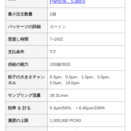
Particle...5.docx
最小注文数量
1個
パッケージの詳細
カートン
受渡し時間
7~20日
支払条件
T/T
供給の能力
100個/30日
粒子の大きさチャン
0.3μm、0.5μm、1.0μm、3.0μm、
ネル
5.0μm、10.0μm
サンプリング流量
28.3L/min
効率 を 計る
0.3μm/50%、＞0.45μm/100%
濃度の上限
1,000,000 PC/ft3