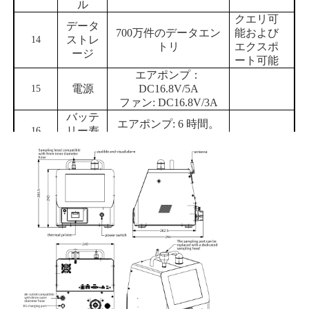
ル
クエリ可
データ
700万件のデータエン
能および
ストレ
14
トリ
エクスポ
ージ
ート可能
エアポンプ：
電源
DC
16.8V
/
5A
15
ファン: DC
16.8V
/
3A
バッテ
エアポンプ: 6 時間。
リー寿
16
ファン: 8時間
命
動作電
エアポンプ:
35W
;ファ
17
力
ン：
25W
ISO 21501-4、GB
参照標
T29024.4-2017、
18
準
JJF 1190-2008
労働環
温度 -20～60℃、湿度
結露しない
19
境
20～95%RH
こと
エアポンプ:
240*295*285mm
サイズ
20
ファン:
240*250*285mm