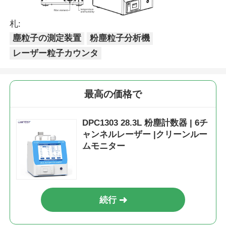
エアポンプ:
7
kg;ファ
21
重さ
ン：
5kg
札:
塵粒子の測定装置
粉塵粒子分析機
レーザー粒子カウンタ
最高の価格で
DPC1303 28.3L 粉塵計数器 | 6チ
ャンネルレーザー |クリーンルー
ムモニター
続行