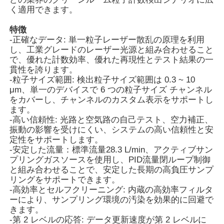
く適用できます。
核放射線検出器
特徴
-正確なデータ: 単一粒子レーザー散乱の原理を利用
し、工業グレードのレーザー光源と組み合わせること
個人的な線量計
で、優れた計数効率、優れた再現性とテスト結果の一
貫性を誇ります。
-粒子サイズ範囲: 検出粒子サイズ範囲は 0.3 ~ 10
μm、単一のデバイスで 6 つの粒子サイズ チャンネル
x光線センサー
をカバーし、チャンネルのカスタム表示をサポートし
ます。
-高い信頼性: 光路と空気路の自己テスト、空力補正、
原子力放射線監視システム
振動の影響を受けにくい、システムの高い信頼性と安
定性をサポートします。
-安定した流量：標準流量28.3 L/min、アクティブサン
ラドンの探知器
プリングガスソースを使用し、PID流量閉ループ制御
と組み合わせることで、安定した長期の高負圧サンプ
リングをサポートできます。
大気負イオンモニター
-高効率とセルフクリーニング: 内蔵の高効率フィルタ
ーにより、サンプリング環境の汚染を効果的に回避で
きます。
PM2.5検出器
-第 2 レベルの応答: データ更新速度が第 2 レベルに