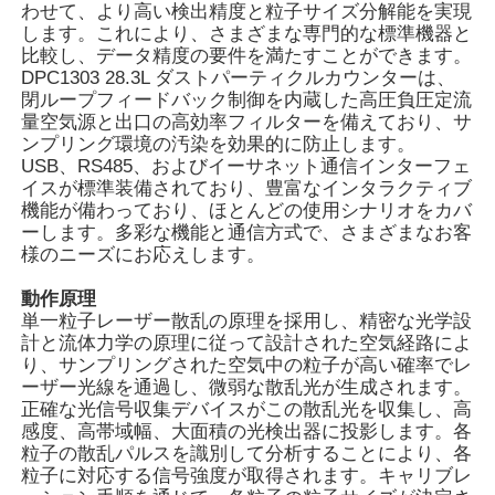
わせて、より高い検出精度と粒子サイズ分解能を実現
します。これにより、さまざまな専門的な標準機器と
比較し、データ精度の要件を満たすことができます。
DPC1303 28.3L ダストパーティクルカウンターは、
閉ループフィードバック制御を内蔵した高圧負圧定流
量空気源と出口の高効率フィルターを備えており、サ
ンプリング環境の汚染を効果的に防止します。
USB、RS485、およびイーサネット通信インターフェ
イスが標準装備されており、豊富なインタラクティブ
機能が備わっており、ほとんどの使用シナリオをカバ
ーします。多彩な機能と通信方式で、さまざまなお客
様のニーズにお応えします。
動作原理
単一粒子レーザー散乱の原理を採用し、精密な光学設
計と流体力学の原理に従って設計された空気経路によ
ホーム
り、サンプリングされた空気中の粒子が高い確率でレ
ーザー光線を通過し、微弱な散乱光が生成されます。
正確な光信号収集デバイスがこの散乱光を収集し、高
製品
感度、高帯域幅、大面積の光検出器に投影します。各
粒子の散乱パルスを識別して分析することにより、各
粒子に対応する信号強度が取得されます。キャリブレ
ビデオ