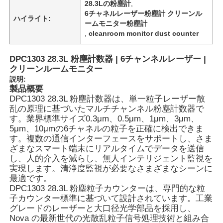
28.3Lの粉塵計
,
6チャネルレーザー粉塵計 クリーンル
ハイライト:
ームモニター粉塵計
,
cleanroom monitor dust counter
DPC1303 28.3L 粉塵計数器 | 6チャンネルレーザー |
クリーンルームモニター
説明:
製品概要
DPC1303 28.3L 粉塵計数器は、単一粒子レーザー散
乱の原理に基づいたマルチチャンネル粉塵計数器で
す。業界標準サイズ0.3μm、0.5μm、1μm、3μm、
5μm、10μmの6チャネルの粒子を正確に検出できま
す。複数の通信インターフェースをサポートし、さま
ざまなスマート端末にリアルタイムでデータを送信
し、人的介入を減らし、無人インテリジェント監視を
実現します。清浄度監視が必要なさまざまなシーンに
最適です。
DPC1303 28.3L 粉塵粒子カウンターは、専門的な粒
子カウンター標準に基づいて設計されています。工業
グレードのレーザーと大口径光学部品を採用し、
Nova の最新世代の光散乱粒子信号処理技術と組み合