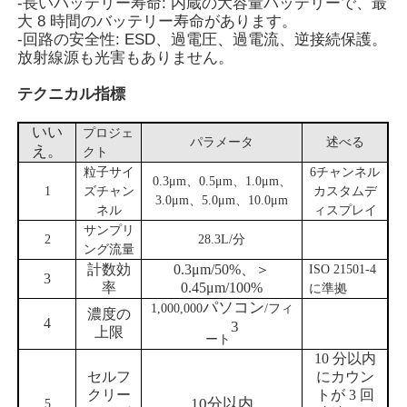
-長いバッテリー寿命: 内蔵の大容量バッテリーで、最
大 8 時間のバッテリー寿命があります。
-回路の安全性: ESD、過電圧、過電流、逆接続保護。
光ファイバー温度計
放射線源も光害もありません。
テクニカル指標
赤外線放射率測定器
いい
プロジェ
パラメータ
述べる
え。
クト
粒子サイ
6チャンネル
0.3μm、0.5μm、1.0μm、
1
ズチャン
カスタムデ
3.0μm、5.0μm、10.0μm
ネル
ィスプレイ
サンプリ
2
28.3L/分
ング流量
計数効
0.3μm/50%、＞
ISO 21501-4
3
率
0.45μm/100%
に準拠
パソコン
1,000,000
/
フィ
濃度の
4
3
上限
ート
10 分以内
セルフ
にカウン
クリー
トが 3 回
10分以内
5