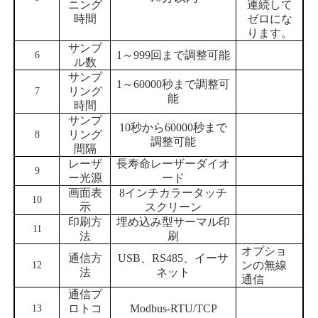
ニング
連続して
時間
ゼロにな
ります。
サンプ
1～999回まで調整可能
6
ル数
サンプ
1～60000秒まで調整可
リング
7
能
時間
サンプ
10秒から60000秒まで
リング
8
調整可能
間隔
レーザ
長寿命レーザーダイオ
9
ー光源
ード
画面表
8インチカラータッチ
10
示
スクリーン
印刷方
埋め込み型サーマル印
11
法
刷
オプショ
通信方
USB、RS485、
イーサ
ンの無線
12
法
ネット
通信
通信プ
ロトコ
Modbus-RTU/TCP
13