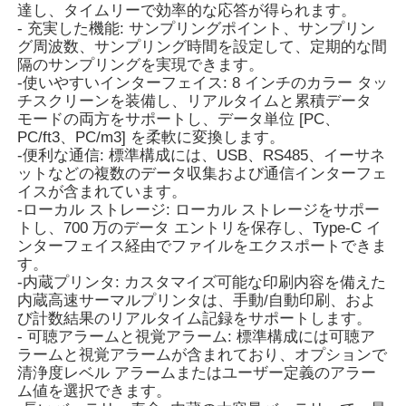
達し、タイムリーで効率的な応答が得られます。
- 充実した機能: サンプリングポイント、サンプリン
ほこりのカウンター
グ周波数、サンプリング時間を設定して、定期的な間
隔のサンプリングを実現できます。
-使いやすいインターフェイス: 8 インチのカラー タッ
チスクリーンを装備し、リアルタイムと累積データ
粒子のセンサー
モードの両方をサポートし、データ単位 [PC、
PC/ft3、PC/m3] を柔軟に変換します。
-便利な通信: 標準構成には、USB、RS485、イーサネ
空気の質モニタリング装置
ットなどの複数のデータ収集および通信インターフェ
イスが含まれています。
-ローカル ストレージ: ローカル ストレージをサポー
屋外空気の質監視システム
トし、700 万のデータ エントリを保存し、Type-C イ
ンターフェイス経由でファイルをエクスポートできま
す。
マイナスイオン検出器
-内蔵プリンタ: カスタマイズ可能な印刷内容を備えた
内蔵高速サーマルプリンタは、手動/自動印刷、およ
び計数結果のリアルタイム記録をサポートします。
オゾン検出器
- 可聴アラームと視覚アラーム: 標準構成には可聴ア
ラームと視覚アラームが含まれており、オプションで
清浄度レベル アラームまたはユーザー定義のアラー
台湾・フイボ超音波器系
ム値を選択できます。