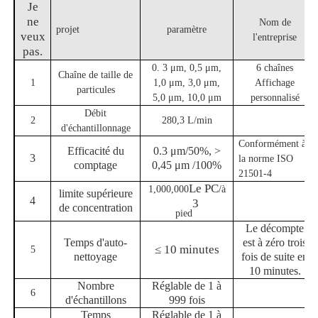
Je
ne
Nom de
projet
paramètre
veux
l'entreprise
pas.
0. 3 μm, 0,5 μm,
6 chaînes
Chaîne de taille de
1
1,0 μm, 3,0 μm,
Affichage
particules
5,0 μm, 10,0 μm
personnalisé
Débit
2
280,3 L/min
d'échantillonnage
Conformément à
Efficacité du
0.3 μm/50%, >
3
la norme ISO
comptage
0,45 μm /100%
21501-4
Le PC
1,000,000
/
à
limite supérieure
4
3
de concentration
pied
Le décompte
Temps d'auto-
est à zéro trois
≤ 10 minutes
5
nettoyage
fois de suite en
10 minutes.
Nombre
Réglable de 1 à
6
d'échantillons
999 fois
Temps
Réglable de 1 à