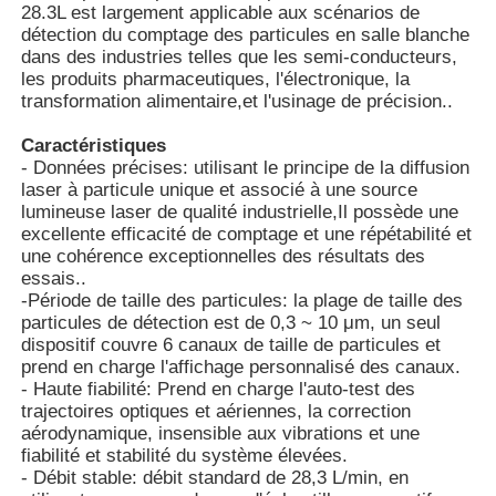
28.3L est largement applicable aux scénarios de
détection du comptage des particules en salle blanche
Compteur de particules de poussière
dans des industries telles que les semi-conducteurs,
les produits pharmaceutiques, l'électronique, la
transformation alimentaire,et l'usinage de précision..
Détecteur de particules
Caractéristiques
- Données précises: utilisant le principe de la diffusion
laser à particule unique et associé à une source
Appareil de surveillance de la qualité de l'air
lumineuse laser de qualité industrielle,Il possède une
excellente efficacité de comptage et une répétabilité et
une cohérence exceptionnelles des résultats des
Système de surveillance de la qualité de l'air extérieur
essais..
-Période de taille des particules: la plage de taille des
particules de détection est de 0,3 ~ 10 μm, un seul
Détecteur d'ions négatifs
dispositif couvre 6 canaux de taille de particules et
prend en charge l'affichage personnalisé des canaux.
- Haute fiabilité: Prend en charge l'auto-test des
Détecteur d'ozone
trajectoires optiques et aériennes, la correction
aérodynamique, insensible aux vibrations et une
fiabilité et stabilité du système élevées.
Série d'instruments à ultrasons Taiwan Huibo
- Débit stable: débit standard de 28,3 L/min, en