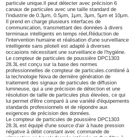
particule unique.Il peut détecter avec précision 6
canaux de particules avec une taille standard de
l'industrie de 0.3μm, 0.5μm, 1μm, 3μm, 5μm et 10μm.
Il prend en charge plusieurs interfaces de
communication, transmettant des données à divers
terminaux intelligents en temps réel,Réduction de
l'intervention humaine et réalisation d'une surveillance
intelligente sans piloteIl est adapté à diverses
occasions nécessitant une surveillance de l'hygiène.
Le compteur de particules de poussière DPC1303
28.3L est conçu sur la base des normes
professionnelles de compteur de particules.combiné à
la technologie Nova de dernière génération de
traitement des signaux de particules de diffusion
lumineuse, qui a une précision de détection et une
résolution de taille de particules plus élevées, ce qui
Aperçu
lui permet d'être comparé à une variété d'équipements
standards professionnels et de répondre aux
exigences de précision des données.
Produits
Le compteur de particules de poussière DPC1303
28.3L est équipé d'une source d'air à haute pression
négative à débit constant avec commande de
Vidéos