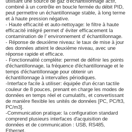
utilisant une source de gaz d'échantillonnage actif,
combiné à un contrôle en boucle fermée du débit PID,
peut permettre un échantillonnage stable, à long terme
Thermomètre à fibre optique
et à haute pression négative.
- Haute efficacité et auto-nettoyage: le filtre à haute
efficacité intégré permet d' éviter efficacement la
Détecteur d'émissivité infrarouge
contamination de l' environnement d' échantillonnage.
- Réponse de deuxième niveau: le taux de mise à jour
des données atteint le deuxième niveau, avec une
réponse rapide et efficace.
- Fonctionnalité complète: permet de définir les points
d'échantillonnage, la fréquence d'échantillonnage et le
temps d'échantillonnage pour obtenir un
échantillonnage à intervalles périodiques.
-Interface facile à utiliser: équipée d'un écran tactile
couleur de 8 pouces, prenant en charge les modes de
données en temps réel et cumulatifs, et convertissant
de manière flexible les unités de données [PC, PC/ft3,
PC/m3].
-Communication pratique: la configuration standard
comprend plusieurs interfaces d'acquisition de
données et de communication : USB, RS485,
Ethernet.