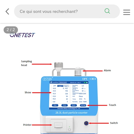
2
/
2