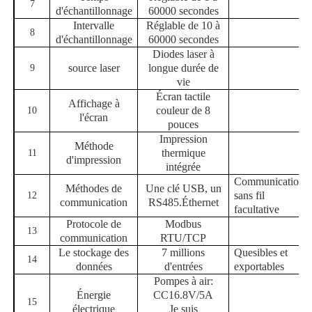
7
d'échantillonnage
60000 secondes
Intervalle
Réglable de 10 à
8
d'échantillonnage
60000 secondes
Diodes laser à
source laser
longue durée de
9
vie
Écran tactile
Affichage à
couleur de 8
10
l'écran
pouces
Impression
Méthode
thermique
11
d'impression
intégrée
Communication
Méthodes de
Une clé USB, un
sans fil
12
communication
RS485.
Éthernet
facultative
Protocole de
Modbus
13
communication
RTU/TCP
Le stockage des
7 millions
Quesibles et
14
données
d'entrées
exportables
Pompes à air:
Énergie
CC
16.8V
/
5A
15
électrique
Je suis