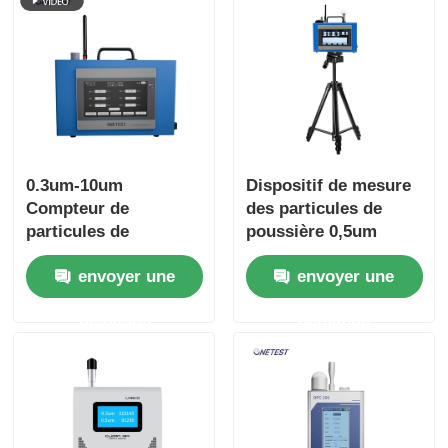
0.3um-10um
Dispositif de mesure
Compteur de
des particules de
particules de
poussière 0,5um
poussière 4G sans fil
1,0um 2,5um 5,0um,
envoyer une
envoyer une
Analyseur de
particules de
demande
demande
poussière