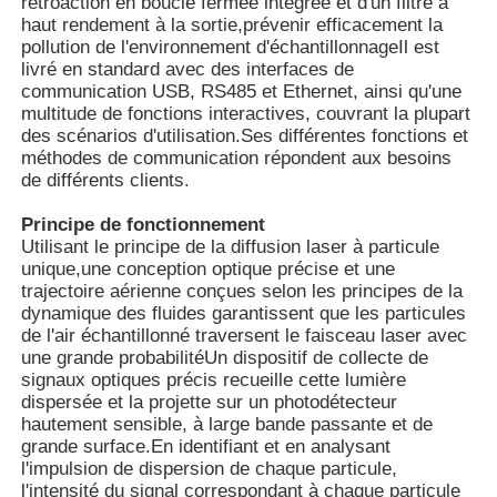
rétroaction en boucle fermée intégrée et d'un filtre à
haut rendement à la sortie,prévenir efficacement la
pollution de l'environnement d'échantillonnageIl est
A propos de nous
livré en standard avec des interfaces de
communication USB, RS485 et Ethernet, ainsi qu'une
multitude de fonctions interactives, couvrant la plupart
Visite d'usine
des scénarios d'utilisation.Ses différentes fonctions et
méthodes de communication répondent aux besoins
de différents clients.
Contrôle de la qualité
Principe de fonctionnement
Utilisant le principe de la diffusion laser à particule
unique,une conception optique précise et une
Contact
trajectoire aérienne conçues selon les principes de la
dynamique des fluides garantissent que les particules
de l'air échantillonné traversent le faisceau laser avec
nouvelles
une grande probabilitéUn dispositif de collecte de
signaux optiques précis recueille cette lumière
dispersée et la projette sur un photodétecteur
Les cas le montrent
hautement sensible, à large bande passante et de
grande surface.En identifiant et en analysant
l'impulsion de dispersion de chaque particule,
Demande de soumission
l'intensité du signal correspondant à chaque particule