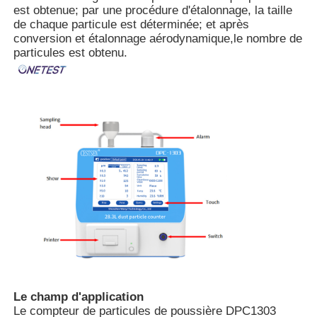
est obtenue; par une procédure d'étalonnage, la taille
de chaque particule est déterminée; et après
Détecteur de rayonnement nucléaire
conversion et étalonnage aérodynamique,le nombre de
particules est obtenu.
Dosimètre personnel
capteur de rayon de x
Système de surveillance des radiations nucléaires
détecteur de radon
Moniteur d'ions négatifs atmosphériques
Le champ d'application
Détecteur de PM2.5
Le compteur de particules de poussière DPC1303