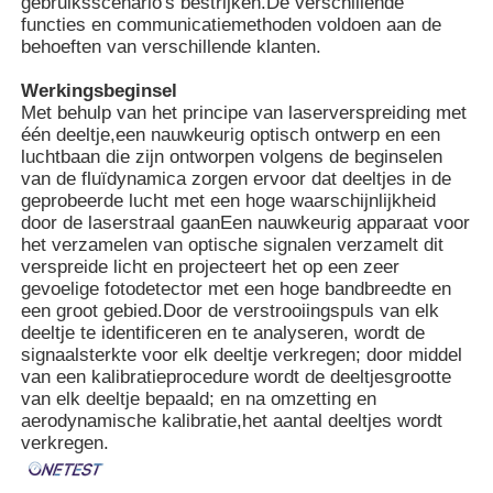
gebruiksscenario's bestrijken.De verschillende
functies en communicatiemethoden voldoen aan de
behoeften van verschillende klanten.
Over ons
Werkingsbeginsel
Met behulp van het principe van laserverspreiding met
Fabrieksreis
één deeltje,een nauwkeurig optisch ontwerp en een
luchtbaan die zijn ontworpen volgens de beginselen
van de fluïdynamica zorgen ervoor dat deeltjes in de
geprobeerde lucht met een hoge waarschijnlijkheid
Kwaliteitscontrole
door de laserstraal gaanEen nauwkeurig apparaat voor
het verzamelen van optische signalen verzamelt dit
verspreide licht en projecteert het op een zeer
Contacteer ons
gevoelige fotodetector met een hoge bandbreedte en
een groot gebied.Door de verstrooiingspuls van elk
deeltje te identificeren en te analyseren, wordt de
nieuws
signaalsterkte voor elk deeltje verkregen; door middel
van een kalibratieprocedure wordt de deeltjesgrootte
van elk deeltje bepaald; en na omzetting en
De gevallen tonen
aerodynamische kalibratie,het aantal deeltjes wordt
verkregen.
Vraag een offerte aan