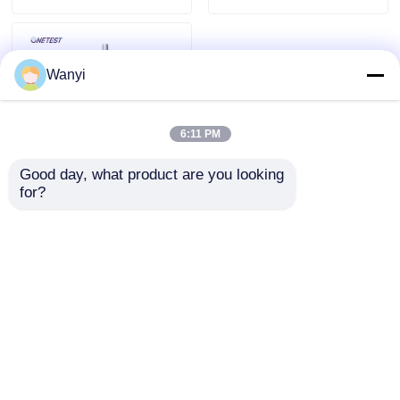
voor Real-time
Monitoring
Wanyi
6:11 PM
Good day, what product are you looking 
for?
4000000P/Ft3
Laserdeeltjesscanner
0.3um-10um Laser
Luchtdeeltjesteller
Aanvraag sturen
Thuis
Ongeveer ons
Contacteer ons
Desktop Site
Sitemap
Privacybeleid