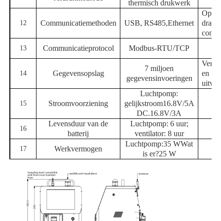
thermisch drukwerk
Optio
Communicatiemethoden
USB, RS485,
Ethernet
draad
12
commu
Communicatieprotocol
Modbus-RTU/TCP
13
Verko
7 miljoen
Gegevensopslag
en
14
gegevensinvoeringen
uitvo
Luchtpomp:
Stroomvoorziening
gelijkstroom
16.8V
/
5A
15
DC.
16.8V
/
3A
Levensduur van de
Luchtpomp: 6 uur;
16
batterij
ventilator: 8 uur
Luchtpomp:
35 W
Wat
Werkvermogen
17
is er?
25 W
ISO 21501-4, GB
Referentiestandaard
T29024.4-2017,
18
JJF 1190-2008
Temperatuur
-20~60°C,
Geen
Werkomgeving
19
luchtvochtigheid
conden