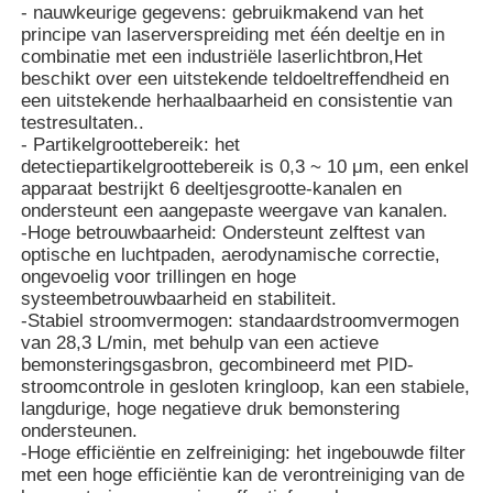
- nauwkeurige gegevens: gebruikmakend van het
principe van laserverspreiding met één deeltje en in
De Teller van het stofdeeltje
combinatie met een industriële laserlichtbron,Het
beschikt over een uitstekende teldoeltreffendheid en
een uitstekende herhaalbaarheid en consistentie van
testresultaten..
Partikelsensor
- Partikelgroottebereik: het
detectiepartikelgroottebereik is 0,3 ~ 10 μm, een enkel
apparaat bestrijkt 6 deeltjesgrootte-kanalen en
Monitoringsinrichting voor de luchtkwaliteit
ondersteunt een aangepaste weergave van kanalen.
-Hoge betrouwbaarheid: Ondersteunt zelftest van
optische en luchtpaden, aerodynamische correctie,
Monitoringsysteem voor de luchtkwaliteit buiten
ongevoelig voor trillingen en hoge
systeembetrouwbaarheid en stabiliteit.
-Stabiel stroomvermogen: standaardstroomvermogen
Negatieve ionendetector
van 28,3 L/min, met behulp van een actieve
bemonsteringsgasbron, gecombineerd met PID-
stroomcontrole in gesloten kringloop, kan een stabiele,
Ozonedetector
langdurige, hoge negatieve druk bemonstering
ondersteunen.
-Hoge efficiëntie en zelfreiniging: het ingebouwde filter
Taiwan Huibo Ultrasone Instrumenten Serie
met een hoge efficiëntie kan de verontreiniging van de