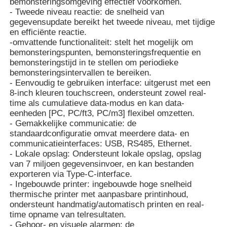
bemonsteringsomgeving effectief voorkomen.
- Tweede niveau reactie: de snelheid van
gegevensupdate bereikt het tweede niveau, met tijdige
Glasvezelthermometer
en efficiënte reactie.
-omvattende functionaliteit: stelt het mogelijk om
bemonsteringspunten, bemonsteringsfrequentie en
Infrarood emissiviteitsdetector
bemonsteringstijd in te stellen om periodieke
bemonsteringsintervallen te bereiken.
- Eenvoudig te gebruiken interface: uitgerust met een
8-inch kleuren touchscreen, ondersteunt zowel real-
time als cumulatieve data-modus en kan data-
eenheden [PC, PC/ft3, PC/m3] flexibel omzetten.
- Gemakkelijke communicatie: de
standaardconfiguratie omvat meerdere data- en
communicatieinterfaces: USB, RS485, Ethernet.
- Lokale opslag: Ondersteunt lokale opslag, opslag
van 7 miljoen gegevensinvoer, en kan bestanden
exporteren via Type-C-interface.
- Ingebouwde printer: ingebouwde hoge snelheid
thermische printer met aanpasbare printinhoud,
ondersteunt handmatig/automatisch printen en real-
time opname van telresultaten.
- Gehoor- en visuele alarmen: de