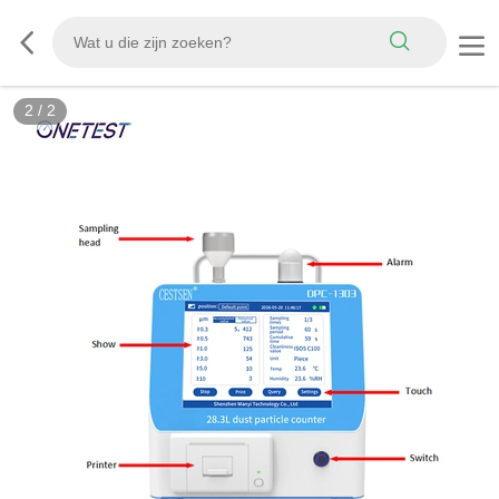
2
/
2