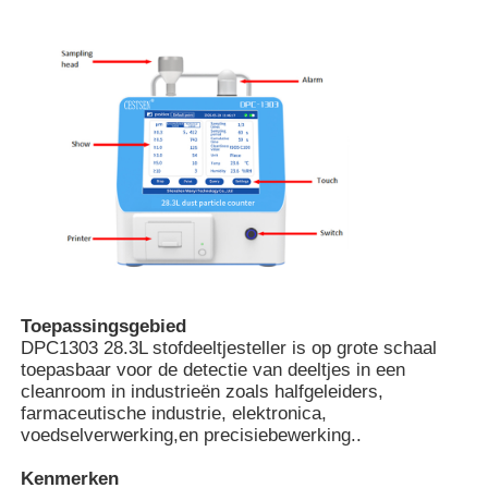
Detector voor nucleaire straling
Persoonlijke dosismeter
x ray sensor
Kernstralingsbewakingssysteem
Toepassingsgebied
radondetector
DPC1303 28.3L stofdeeltjesteller is op grote schaal
toepasbaar voor de detectie van deeltjes in een
cleanroom in industrieën zoals halfgeleiders,
Atmosferische negatieve ionenmonitor
farmaceutische industrie, elektronica,
voedselverwerking,en precisiebewerking..
PM2.5 detector
Kenmerken