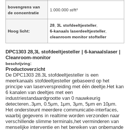
bovengrens van
1.000.000 st/ft³
de concentratie
28
,
3L stofdeeltjesteller
,
Hoog licht:
6-kanaals laserdeeltjesteller
,
cleanroom monitor stofteller
DPC1303 28,3L stofdeeltjesteller | 6-kanaalslaser |
Cleanroom-monitor
beschrijving:
Productoverzicht
De DPC1303 28.3L stofdeeltjesteller is een
meerkanaals stofdeeltjesteller gebaseerd op het
principe van laserverspreiding met één deeltje.Het kan
6 kanalen van deeltjes met een
industriestandaardgrootte van 0 nauwkeurig
detecteren..3μm, 0.5μm, 1μm, 3μm, 5μm en 10μm.
Het ondersteunt meerdere communicatie-interfaces,
waarbij gegevens in realtime worden verzonden naar
verschillende slimme terminals,het verminderen van
menselijke interventie en het bereiken van onbemande