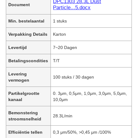
DPC1303 28.3L Dust
Document
Particle...5.docx
Min. bestelaantal
1 stuks
Verpakking Details
Karton
Levertijd
7~20 Dagen
Betalingscondities
T/T
Levering
100 stuks / 30 dagen
vermogen
Partikelgrootte
0. 3μm, 0,5μm, 1,0μm, 3,0μm, 5,0μm,
kanaal
10,0μm
Bemonstering
28.3L/min
stroomsnelheid
Efficiëntie tellen
0,3 μm/50%, >0,45 μm /100%