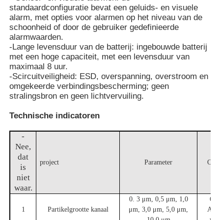
standaardconfiguratie bevat een geluids- en visuele
alarm, met opties voor alarmen op het niveau van de
schoonheid of door de gebruiker gedefinieerde
alarmwaarden.
-Lange levensduur van de batterij: ingebouwde batterij
met een hoge capaciteit, met een levensduur van
maximaal 8 uur.
-Scircuitveiligheid: ESD, overspanning, overstroom en
omgekeerde verbindingsbescherming; geen
stralingsbron en geen lichtvervuiling.
Technische indicatoren
-
Nee,
dat
project
Parameter
Opm
is
niet
waar.
0. 3 μm, 0,5 μm, 1,0
6 k
1
Partikelgrootte kanaal
μm, 3,0 μm, 5,0 μm,
Aang
10,0 μm
wee