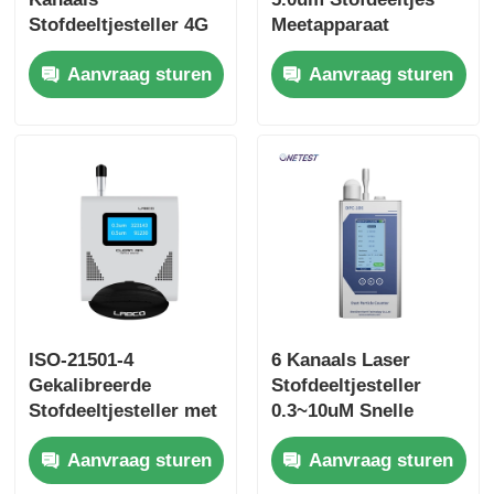
Stofdeeltjesteller 4G
Meetapparaat
Draadloze
Stofdeeltjes
Aanvraag sturen
Aanvraag sturen
Stofdeeltjesmonitor
Analysator
ISO-21501-4
6 Kanaals Laser
Gekalibreerde
Stofdeeltjesteller
Stofdeeltjesteller met
0.3~10uM Snelle
128X64 LCD-scherm
Laser
Aanvraag sturen
Aanvraag sturen
en
Luchtdeeltjesteller
Lichtverstrooiingsmethode