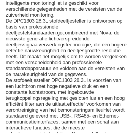
intelligente monitoringHet is geschikt voor
verschillende gelegenheden met de vereisten van de
zuiverheid monitoring.
De DPC1303 28.3L stofdeeltjesteller is ontworpen op
basis van professionele
deeltjestelstandaarden.gecombineerd met Nova, de
nieuwste generatie lichtverspreidende
deeltjessignaalverwerkingstechnologie, die een hogere
detectie nauwkeurigheid en deeltjesgrootte resolutie
heeft. Dit maakt het mogelijk om te worden vergeleken
met een verscheidenheid aan professionele
standaardapparatuur en voldoen aan de vereisten van
de nauwkeurigheid van de gegevens.
De stofdeeltjesteller DPC1303 28.3L is voorzien van
een luchtbron met hoge negatieve druk en een
constante luchtstroom, met ingebouwde
Thuis
terugkoppelingsregeling met gesloten lus en een hoog
efficiënt filter aan de uitlaat.effectief voorkomen van
verontreiniging van het bemonsteringsmilieuHet wordt
Producten
standaard geleverd met USB-, RS485- en Ethernet-
communicatieinterfaces, samen met een schat aan
interactieve functies, die de meeste
Videos