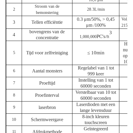
Stroom van de
2
28.3L/min
bemonstering
0.3 μm/50%, > 0,45
Volge
3
Tellen efficiëntie
μm /100%
21501
bovengrens van de
3
4
PC's
1,000,000
/
ft
concentratie
Het g
nul d
≤ 10min
Tijd voor zelfreiniging
5
op ri
10 m
Regelabel van 1 tot
Aantal monsters
6
999 keer
Instelling van 1 tot
Proeftijd
7
60000 seconden
Verstelbaar van 10 tot
Proefinterval
8
60000 seconden
Laserdioden met een
laserbron
9
lange levensduur
8-inch kleuren
Schermweergave
10
touchscreen
Geïntegreerd
Afdrukmethode
11