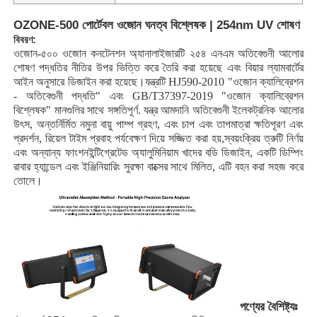
OZONE-500 পোর্টেবল ওজোন ঘনত্ব বিশ্লেষক | 254nm UV শোষণ
বিবরণ:
ওজোন-৫০০ ওজোন কনটেনশন অ্যানালাইজারটি ২৫৪ এনএম অতিবেগুনী আলোর
শোষণ পদ্ধতির নীতির উপর ভিত্তি করে তৈরি করা হয়েছে এবং বিয়ার ল্যামবার্টের
আইন অনুসারে ডিজাইন করা হয়েছে।যন্ত্রটি HJ590-2010 "ওজোন ক্যালিব্রেশন
- অতিবেগুনী পদ্ধতি" এবং GB/T37397-2019 "ওজোন ক্যালিব্রেশন
বিশ্লেষক" মানগুলির সাথে সঙ্গতিপূর্ণ. যন্ত্র আমদানি অতিবেগুনী ইলেকট্রনিক আলোর
উৎস, অন্তর্নির্মিত নমুনা বায়ু পাম্প গ্রহণ, এবং চাপ এবং তাপমাত্রা ক্ষতিপূরণ এবং
প্রদর্শন, রিয়েল টাইম প্রবাহ পর্যবেক্ষণ দিয়ে সজ্জিত করা হয়,স্বয়ংক্রিয় ত্রুটি নির্ণয়
এবং অন্যান্য ফাংশনইন্টিগ্রেটেড অ্যালুমিনিয়াম খাদের বডি ডিজাইন, একটি ডিম্পিং
রাবার হ্যান্ডেল এবং ইঞ্জিনিয়ারিং সুরক্ষা বাক্সের সাথে মিলিত, এটি বহন করা সহজ করে
তোলে।
পণ্যের বৈশিষ্ট্যঃ