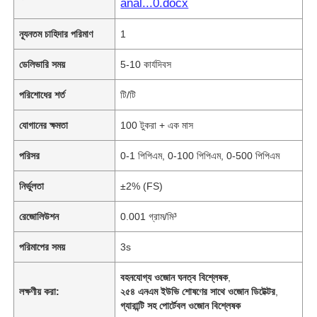
anal...0.docx
ন্যূনতম চাহিদার পরিমাণ
1
ডেলিভারি সময়
5-10 কার্যদিবস
পরিশোধের শর্ত
টি/টি
যোগানের ক্ষমতা
100 টুকরা + এক মাস
পরিসর
0-1 পিপিএম, 0-100 পিপিএম, 0-500 পিপিএম
নির্ভুলতা
±2% (FS)
রেজোলিউশন
0.001 গ্রাম/মি³
পরিমাপের সময়
3s
বহনযোগ্য ওজোন ঘনত্ব বিশ্লেষক
,
লক্ষণীয় করা:
২৫৪ এনএম ইউভি শোষণের সাথে ওজোন ডিটেক্টর
,
গ্যারান্টি সহ পোর্টেবল ওজোন বিশ্লেষক