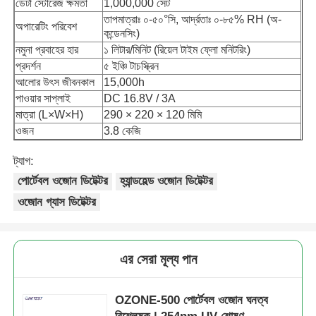
ডেটা স্টোরেজ ক্ষমতা
1,000,000 সেট
তাপমাত্রাঃ ০-৫০°সি, আর্দ্রতাঃ ০-৮৫% RH (অ-
অপারেটিং পরিবেশ
কন্ডেনসিং)
আমাদের সম্পর্কে
নমুনা প্রবাহের হার
১ লিটার/মিনিট (রিয়েল টাইম ফ্লো মনিটরিং)
প্রদর্শন
৫ ইঞ্চি টাচস্ক্রিন
আলোর উৎস জীবনকাল
15,000h
কারখানা ভ্রমণ
পাওয়ার সাপ্লাই
DC 16.8V / 3A
মাত্রা (L×W×H)
290 × 220 × 120 মিমি
মান নিয়ন্ত্রণ
ওজন
3.8 কেজি
ট্যাগ:
আমাদের সাথে যোগাযোগ করুন
পোর্টেবল ওজোন ডিটেক্টর
হ্যান্ডহেল্ড ওজোন ডিটেক্টর
ওজোন গ্যাস ডিটেক্টর
খবর
এর সেরা মূল্য পান
মামলার তালিকা
OZONE-500 পোর্টেবল ওজোন ঘনত্ব
উদ্ধৃতির জন্য আবেদন