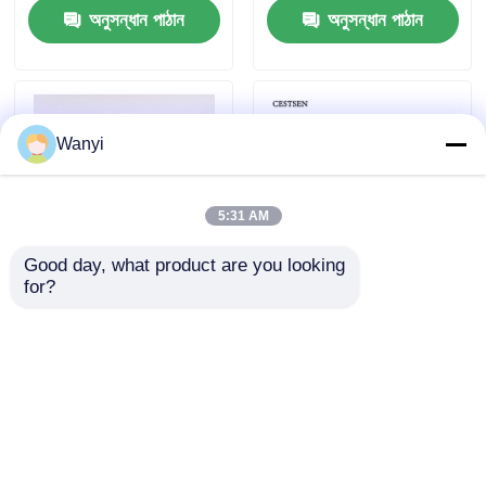
অনুসন্ধান পাঠান
অনুসন্ধান পাঠান
ফাইবার অপটিক থার্মোমিটার
ইনফ্রারেড এমিসিভিটি ডিটেক্টর
Wanyi
5:31 AM
Good day, what product are you looking 
for?
প্রাচীর-সংলগ্ন ওজোন ঘনত্ব
আল্ট্রাভায়োলেট ফোটোমেট্রি
বিশ্লেষক অতিবেগুনি রশ্মি দ্বারা
ওজোন বিশ্লেষক 0-
অবিরাম পরিমাপের জন্য
300g/Nm3 O3 বিশ্লেষক
অনুসন্ধান পাঠান
অনুসন্ধান পাঠান