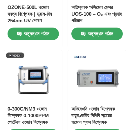
OZONE-500L ওজোন
অতিস্বনক অক্সিজেন সেন্সর
ঘনত্ব বিশ্লেষক | ডুয়াল-বিম
UOS-100 – O₂ এবং প্রবাহ
ধুলোর কণা গণক
254nm UV শোষণ
পরিমাপ
পার্টিকুলেট ম্যাটার সেন্সর
অনুসন্ধান পাঠান
অনুসন্ধান পাঠান
বায়ুর গুণমান পর্যবেক্ষণের ডিভাইস
বহিরঙ্গন বায়ুর গুণমান পর্যবেক্ষণ সিস্টেম
নেগেটিভ আইওন ডিটেক্টর
ওজোন ডিটেক্টর
0-300G/NM3 ওজোন
অতিবেগুনি ওজোন বিশ্লেষক
বিশ্লেষক 0-1000PPM
বায়ুমণ্ডলীয় পিপিবি স্তরের
পোর্টেবল ওজোন বিশ্লেষক
ওজোন গ্যাস বিশ্লেষক
তাইওয়ান হুইবো অতিস্বনক যন্ত্র সিরিজ
অতিবেগুনি