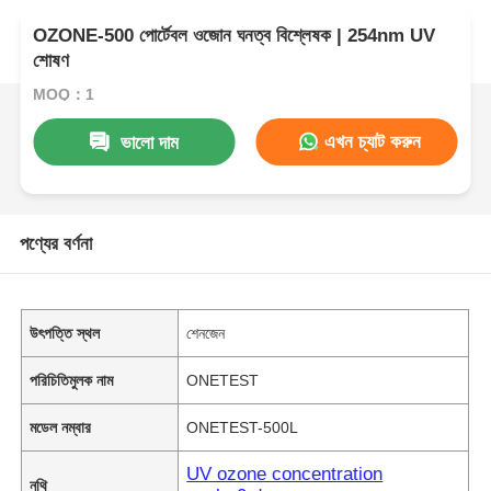
OZONE-500 পোর্টেবল ওজোন ঘনত্ব বিশ্লেষক | 254nm UV
শোষণ
MOQ：1
এখন চ্যাট করুন
ভালো দাম
পণ্যের বর্ণনা
উৎপত্তি স্থল
শেনজেন
পরিচিতিমুলক নাম
ONETEST
মডেল নম্বার
ONETEST-500L
UV ozone concentration
নথি