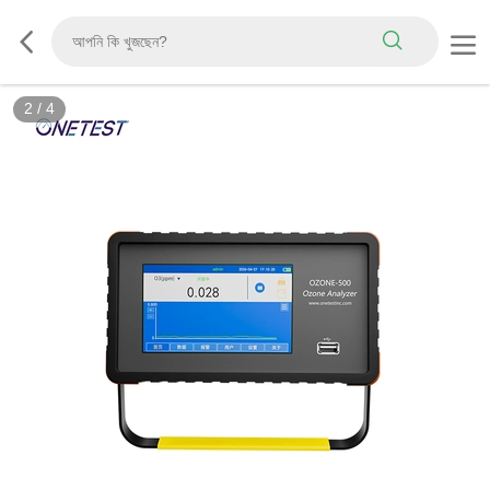
2
/
4