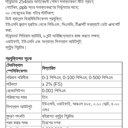
স্ট্যান্ডার্ড 254nm অতিবেগুনী শোষণ সনাক্তকরণ নীতি গ্রহণ;
পোর্টেবল, ppb স্তর সনাক্তকরণের নির্ভুলতার সাথে;
৩০ সেকেন্ডের উচ্চ গতির স্টার্টআপ;
ডিউ ব্যালেন্স ডিহুমিডিফিকেশন প্রযুক্তি;
ইউএসবি ফ্ল্যাশ ড্রাইভ থেকে পিডিএফ, সিএসভি, টিএক্সটি ফরম্যাটে ডেটা এক্সপোর্ট
করা;
স্ট্যান্ডার্ড লিথিয়াম ব্যাটারি, ৬ ঘন্টা অবিচ্ছিন্নভাবে কাজ করতে সক্ষম;
ওয়াইফাই, ইউএসবি এবং অন্যান্য সিগন্যাল আউটপুট;
ব্লুটুথ প্রিন্টার।
প্রযুক্তিগত সূচক
টেকনিক্যাল
বিস্তারিত
স্পেসিফিকেশন
পরিমাপ পরিসীমা
0-1 পিপিএম, 0-100 পিপিএম, 0-500 পিপিএম
সঠিকতা
± 2% (FS)
বাড়ি
রেজোলিউশন
0.001 পিপিএম
পরিমাপের সময়
তিন
ইউএসবি, ওয়াইফাই, আরএস ৪৮৫, ০-১০ ভোল্ট, ৪-২০
সিগন্যাল আউটপুট
পণ্য
এমএ
মুদ্রণ পদ্ধতি
বহিরাগত ব্লুটুথ প্রিন্টার
গরম করার সময়
ত্রিশের দশক
ভিডিও