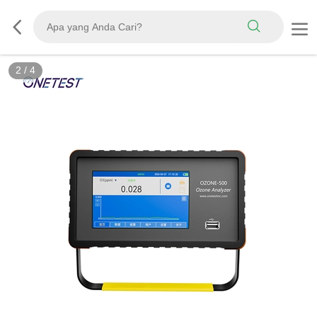
2
/
4