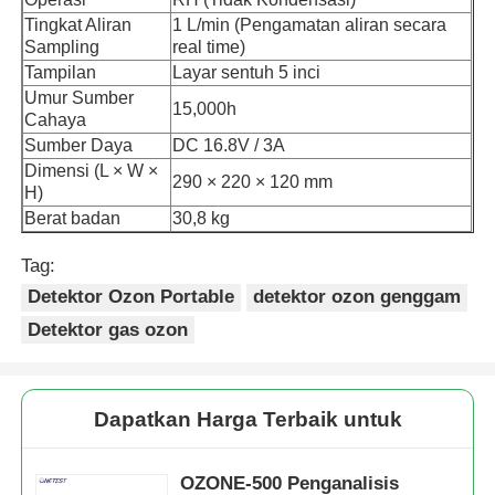
Tingkat Aliran
1 L/min (Pengamatan aliran secara
Sampling
real time)
Detektor Radiasi Nuklir
Tampilan
Layar sentuh 5 inci
Umur Sumber
15,000h
Cahaya
dosimeter pribadi
Sumber Daya
DC 16.8V / 3A
Dimensi (L × W ×
290 × 220 × 120 mm
H)
Sensor Sinar-X
Berat badan
30,8 kg
Tag:
Sistem Pemantauan Radiasi Nuklir
Detektor Ozon Portable
detektor ozon genggam
Detektor gas ozon
detektor radon
Monitor ion negatif atmosfer
Dapatkan Harga Terbaik untuk
Detektor PM2,5
OZONE-500 Penganalisis