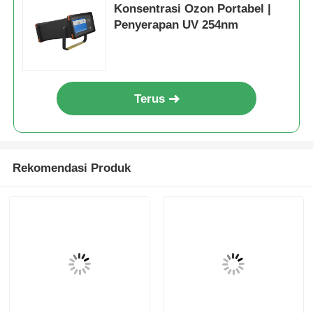
Konsentrasi Ozon Portabel |
Penyerapan UV 254nm
Penghitung Partikel Debu
Sensor materi partikulat
Terus
Alat Pemantau Kualitas Udara
Sistem pemantauan kualitas udara luar
Rekomendasi Produk
Detektor Ion Negatif
Detektor Ozon
Seri Instrumen Ultrasonik Taiwan Huibo