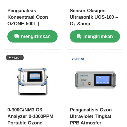
Penganalisis
Sensor Oksigen
Termometer Serat Optik
Konsentrasi Ozon
Ultrasonik UOS-100 –
OZONE-500L |
O₂ &amp;
Penyerapan UV
Pengukuran Aliran
Detektor emisi inframerah
mengirimkan
mengirimkan
254nm Sinar Ganda
permintaan
permintaan
0-300G/NM3 O3
Penganalisis Ozon
Analyzer 0-1000PPM
Ultraviolet Tingkat
Portable Ozone
PPB Atmosfer