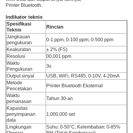
Printer Bluetooth.
Indikator teknis
Tentang kita
Spesifikasi
Rincian
Teknis
Wisata pabrik
Jangkauan
0-1 ppm, 0-100 ppm, 0-500 ppm
pengukuran
Keakuratan
± 2% (FS)
Kontrol kualitas
Resolusi
00,001 ppm
Waktu
3s
Pengukuran
Hubungi kami
Output sinyal
USB, WiFi, RS485, 0-10V, 4-20mA
Metode
Printer Bluetooth Eksternal
Pencetakan
Berita
Waktu
Tahun 30-an
pemanasan
Kapasitas
Tampilkan Kasus
penyimpanan
1,000,000 set
data
Lingkungan
Suhu: 0-50°C, Kelembaban: 0-85%
Quote request suatu
Operasi
RH (Tidak Kondensasi)