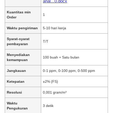
anal...0.docx
Kuantitas min
1
Order
Waktu pengiriman
5-10 hari kerja
Syarat-syarat
T/T
pembayaran
Menyediakan
100 buah + Satu bulan
kemampuan
Jangkauan
0-1 ppm, 0-100 ppm, 0-500 ppm
Ketepatan
±2% (FS)
Resolusi
0,001 gram/m³
Waktu
3 detik
Pengukuran