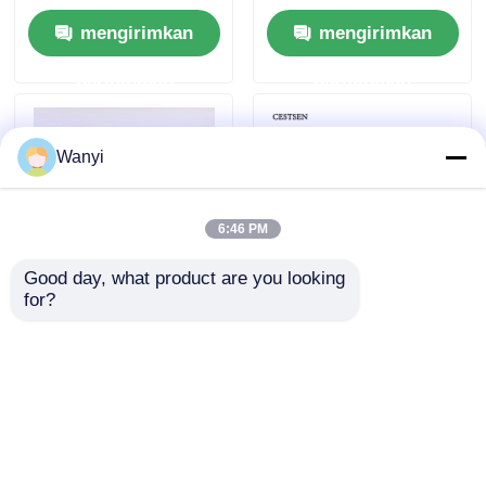
Analyzer UV
Penganalisis Gas
mengirimkan
mengirimkan
Ozon
permintaan
permintaan
Wanyi
6:46 PM
Good day, what product are you looking 
for?
Penganalisis
Ultraviolet
Konsentrasi Ozon
Photometry Ozone
yang Dipasang di
Analyzer 0-300g/Nm3
Dinding Ultraviolet
O3 Analyzer
mengirimkan
mengirimkan
untuk Pengukuran
Berkelanjutan
permintaan
permintaan