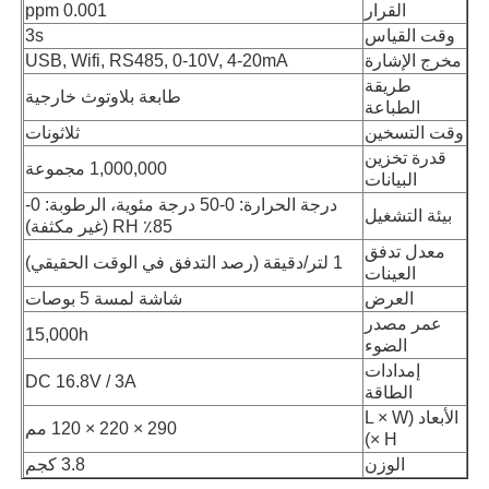
القرار
0.001 ppm
وقت القياس
3s
مخرج الإشارة
USB, Wifi, RS485, 0-10V, 4-20mA
حول بنا
طريقة
طابعة بلاوتوث خارجية
الطباعة
جولة في المعمل
وقت التسخين
ثلاثونات
قدرة تخزين
1,000,000 مجموعة
البيانات
ضبط الجودة
درجة الحرارة: 0-50 درجة مئوية، الرطوبة: 0-
بيئة التشغيل
85٪ RH (غير مكثفة)
معدل تدفق
1 لتر/دقيقة (رصد التدفق في الوقت الحقيقي)
اتصل بنا
العينات
العرض
شاشة لمسة 5 بوصات
عمر مصدر
15,000h
أخبار
الضوء
إمدادات
DC 16.8V / 3A
الطاقة
الحالات تظهر
الأبعاد (L × W
290 × 220 × 120 مم
× H)
الوزن
3.8 كجم
طلب اقتباس