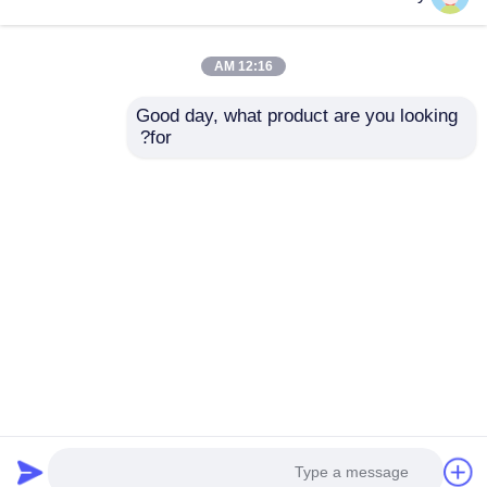
12:16 AM
Good day, what product are you looking 
for?
محلل تركيز الأوزون
تحليل الأوزون للقياس
المثبت على الحائط
الضوئي للأشعة فوق
بالأشعة فوق البنفسجية
البنفسجية 0-300g/Nm3
للقياس المستمر
تحليل O3
إرسال استفسار
إرسال استفسار
منزل
حول نا
اتصل بنا
Desktop Site
خريطة الموقع
سياسة الخصوصية
جودة
كاشف الإشعاع النووي
مصنع الصين.Copyright ©
2026 Shenzhen Wanyi Technology Co., LTD. All