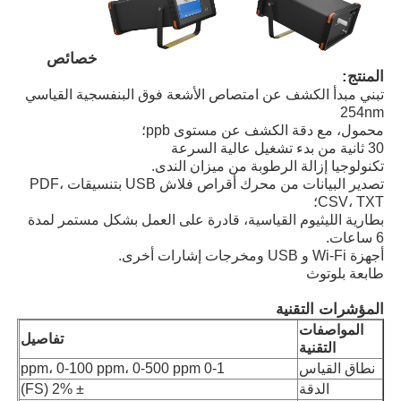
خصائص
المنتج:
تبني مبدأ الكشف عن امتصاص الأشعة فوق البنفسجية القياسي
254nm
محمول، مع دقة الكشف عن مستوى ppb؛
30 ثانية من بدء تشغيل عالية السرعة
تكنولوجيا إزالة الرطوبة من ميزان الندى.
تصدير البيانات من محرك أقراص فلاش USB بتنسيقات PDF،
CSV، TXT؛
بطارية الليثيوم القياسية، قادرة على العمل بشكل مستمر لمدة
6 ساعات.
أجهزة Wi-Fi و USB ومخرجات إشارات أخرى.
طابعة بلوتوث
منزل
المؤشرات التقنية
المواصفات
المنتجات
تفاصيل
التقنية
نطاق القياس
0-1 ppm، 0-100 ppm، 0-500 ppm
الدقة
± 2% (FS)
أشرطة فيديو