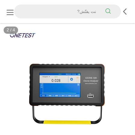
2
/
4